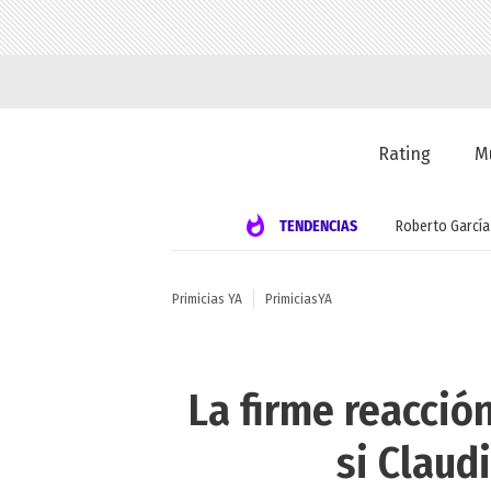
Rating
M
TENDENCIAS
Roberto García
Primicias YA
PrimiciasYA
La firme reacci
si Claud