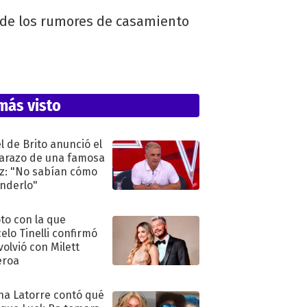
 de los rumores de casamiento
más visto
l de Brito anunció el
razo de una famosa
iz: "No sabían cómo
nderlo"
oto con la que
elo Tinelli confirmó
volvió con Milett
eroa
na Latorre contó qué