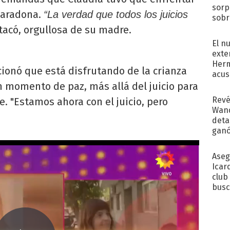
sorp
 Maradona.
“La verdad que todos los juicios
sobr
regr
acó, orgullosa de su madre.
El n
exte
Herm
encionó que está disfrutando de la crianza
acus
Pinc
un momento de paz, más allá del juicio para
"Tra
Revé
. "Estamos ahora con el juicio, pero
Wand
detal
ganó
próx
Aseg
Icar
club
busc
Madr