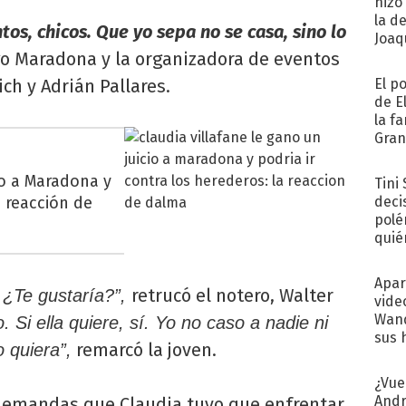
hizo
la d
tos, chicos. Que yo sepa no se casa, sino lo
Joaqu
ego Maradona y la organizadora de eventos
ch y Adrián Pallares.
El p
de E
la f
Gra
desa
io a Maradona y
Tini
a reacción de
deci
polé
quié
afue
Apar
retrucó el notero, Walter
. ¿Te gustaría?”,
vide
Wand
do. Si ella quiere, sí. Yo no caso a nadie ni
sus 
remarcó la joven.
 quiera”,
¿Vue
Andr
 demandas que Claudia tuvo que enfrentar