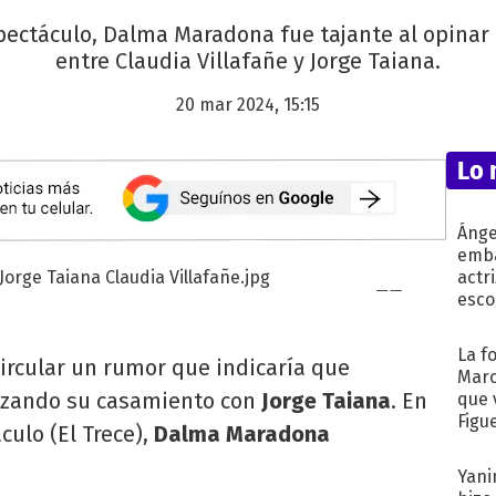
spectáculo, Dalma Maradona fue tajante al opinar
entre Claudia Villafañe y Jorge Taiana.
20 mar 2024, 15:15
Lo 
Ánge
emba
actr
esco
La f
ircular un rumor que indicaría que
Marc
izando su casamiento con
Jorge Taiana
. En
que 
Figu
culo (El Trece),
Dalma Maradona
Yani