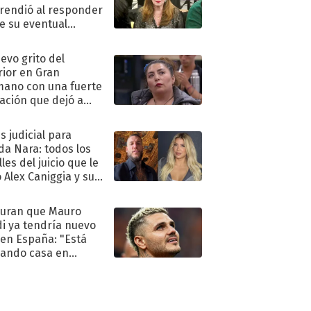
rendió al responder
e su eventual
eso al reality
uevo grito del
rior en Gran
ano con una fuerte
ación que dejó a
oya en shock:
idora"
s judicial para
a Nara: todos los
les del juicio que le
 Alex Caniggia y sus
imos pasos
uran que Mauro
di ya tendría nuevo
 en España: "Está
ando casa en
id"