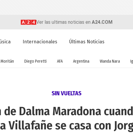
Ver las ultimas noticias en
A24.COM
úsica
Internacionales
Últimas Noticias
 Moritán
Diego Peretti
AFA
Argentina
Wanda Nara
I
SIN VUELTAS
ón de Dalma Maradona cuand
ia Villafañe se casa con Jor