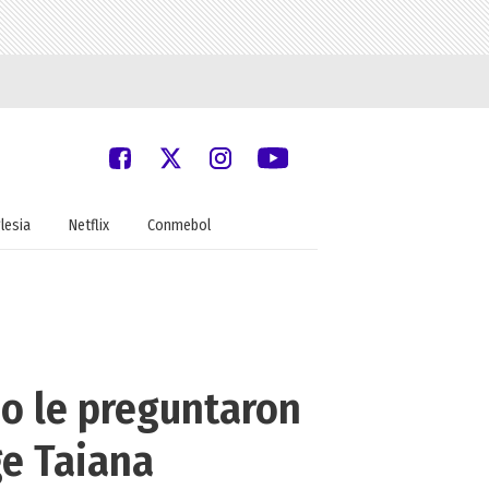
glesia
Netflix
Conmebol
o le preguntaron
ge Taiana