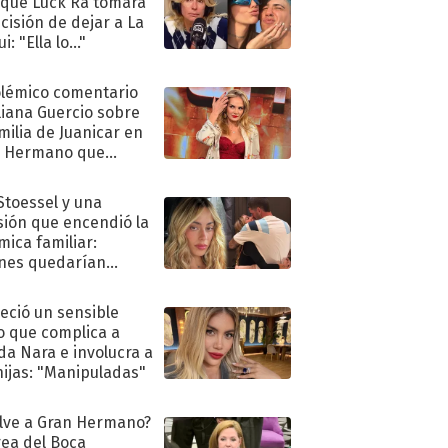
 que Luck Ra tomara
ecisión de dejar a La
i: "Ella lo..."
olémico comentario
liana Guercio sobre
amilia de Juanicar en
n Hermano que
tó la furia en redes
 Stoessel y una
sión que encendió la
mica familiar:
nes quedarían
ra de su boda
eció un sensible
o que complica a
a Nara e involucra a
hijas: "Manipuladas"
lve a Gran Hermano?
ea del Boca