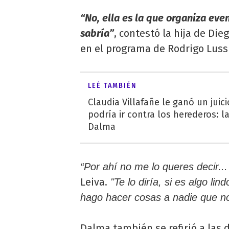
“No, ella es la que organiza even
sabría”
, contestó la hija de Di
en el programa de Rodrigo Lussi
LEÉ TAMBIÉN
Claudia Villafañe le ganó un juic
podría ir contra los herederos: l
Dalma
“Por ahí no me lo queres decir..
Leiva.
"Te lo diría, si es algo lin
hago hacer cosas a nadie que no
Dalma también se refirió a las