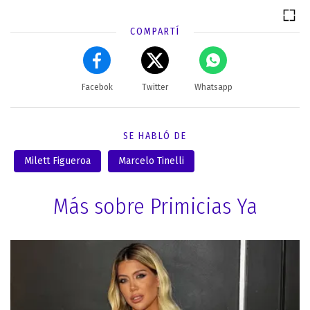
COMPARTÍ
Facebok
Twitter
Whatsapp
SE HABLÓ DE
Milett Figueroa
Marcelo Tinelli
Más sobre Primicias Ya