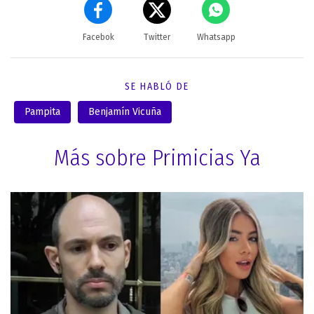
Facebok
Twitter
Whatsapp
SE HABLÓ DE
Pampita
Benjamín Vicuña
Más sobre Primicias Ya