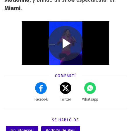
, y brindó un show espectacular en
Miami
.
COMPARTÍ
Facebok
Twitter
Whatsapp
SE HABLÓ DE
Tini Stoessel
Rodrigo De Paul