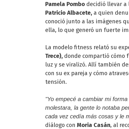
Pamela Pombo
decidió llevar a 
Patricio Albacete,
a quien denun
conoció junto a las imágenes qu
ella, lo que generó un fuerte i
La modelo fitness relató su exp
Trece),
donde compartió cómo fu
luz y se viralizó. Allí también d
con su ex pareja y cómo atraves
tensión.
"Yo empecé a cambiar mi forma d
molestara, la gente lo notaba p
cada vez cedía más cosas y le 
diálogo con
Moria Casán
, al re