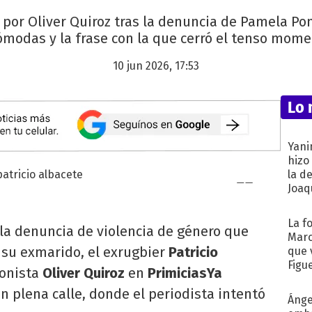
 por Oliver Quiroz tras la denuncia de Pamela Po
ómodas y la frase con la que cerró el tenso mome
10 jun 2026, 17:53
Lo 
Yani
hizo
la d
Joaqu
La f
 la denuncia de violencia de género que
Marc
 su exmarido, el exrugbier
Patricio
que 
Figu
ronista
Oliver Quiroz
en
PrimiciasYa
n plena calle, donde el periodista intentó
Ánge