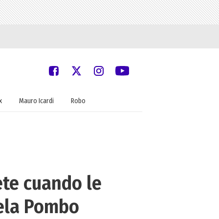
x
Mauro Icardi
Robo
ete cuando le
mela Pombo