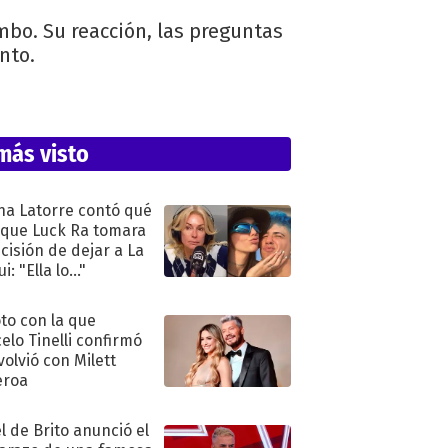
mbo. Su reacción, las preguntas
nto.
más visto
na Latorre contó qué
 que Luck Ra tomara
ecisión de dejar a La
i: "Ella lo..."
oto con la que
elo Tinelli confirmó
volvió con Milett
eroa
l de Brito anunció el