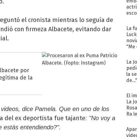
o.
emba
actr
esco
preguntó el cronista mientras lo seguía de
ndió con firmeza Albacete, evitando dar
La f
Luck
ial.
novi
"Me e
La J
pedi
Albacete por
la s
legítima de la
de...
El i
La J
Rosa
videos, dice Pamela. Que en uno de los
Ra l
a del ex deportista fue tajante
: "No voy a
e estás entendiendo?".
Apar
vide