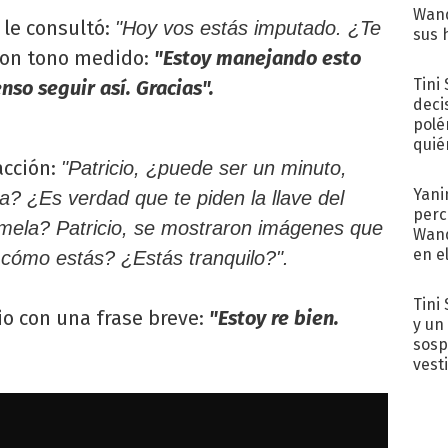
Wand
 le consultó:
"Hoy vos estás imputado. ¿Te
sus 
con tono medido:
"Estoy manejando esto
Tini
nso seguir así. Gracias".
deci
polé
quié
afue
acción:
"Patricio, ¿puede ser un minuto,
Yani
a? ¿Es verdad que te piden la llave del
perc
ela? Patricio, se mostraron imágenes que
Wand
en e
cómo estás? ¿Estás tranquilo?".
toda
Tini 
io con una frase breve:
"Estoy re bien.
y un
sosp
vest