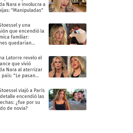
a Nara e involucra a
hijas: "Manipuladas"
 Stoessel y una
sión que encendió la
mica familiar:
nes quedarían
ra de su boda
na Latorre revelo el
ance que vivió
a Nara al aterrizar
l país: "Le pasan
s"
Stoessel viajó a París
 detalle encendió las
echas: ¿fue por su
ido de novia?