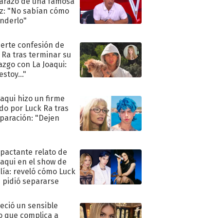
razo de una famosa
iz: "No sabían cómo
nderlo"
uerte confesión de
 Ra tras terminar su
azgo con La Joaqui:
stoy..."
oaqui hizo un firme
do por Luck Ra tras
eparación: "Dejen
"
mpactante relato de
oaqui en el show de
lía: reveló cómo Luck
e pidió separarse
eció un sensible
o que complica a