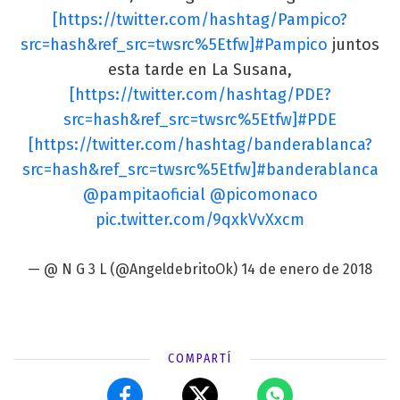
[https://twitter.com/hashtag/Pampico?
src=hash&ref_src=twsrc%5Etfw]#Pampico
juntos
esta tarde en La Susana,
[https://twitter.com/hashtag/PDE?
src=hash&ref_src=twsrc%5Etfw]#PDE
[https://twitter.com/hashtag/banderablanca?
src=hash&ref_src=twsrc%5Etfw]#banderablanca
@pampitaoficial
@picomonaco
pic.twitter.com/9qxkVvXxcm
— @ N G 3 L (@AngeldebritoOk)
14 de enero de 2018
COMPARTÍ