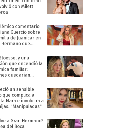
elo Tinelli confirmó
volvió con Milett
eroa
olémico comentario
liana Guercio sobre
amilia de Juanicar en
n Hermano que
tó la furia en redes
 Stoessel y una
sión que encendió la
mica familiar:
nes quedarían
ra de su boda
eció un sensible
o que complica a
a Nara e involucra a
hijas: "Manipuladas"
lve a Gran Hermano?
ea del Boca