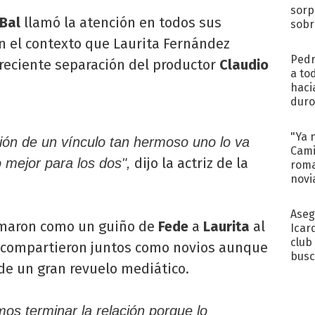
sorp
Bal
llamó la atención en todos sus
sobr
regr
n el contexto que Laurita Fernández
Pedr
reciente separación del productor
Claudio
a to
haci
duro
aco
tera
"Ya 
ón de un vínculo tan hermoso uno lo va
Cami
dijo la actriz de la
 mejor para los dos",
roma
novi
decl
Aseg
omaron como un guiño de
Fede
a
Laurita
al
Icar
club
 compartieron juntos como novios aunque
busc
de un gran revuelo mediático.
Madr
os terminar la relación porque lo