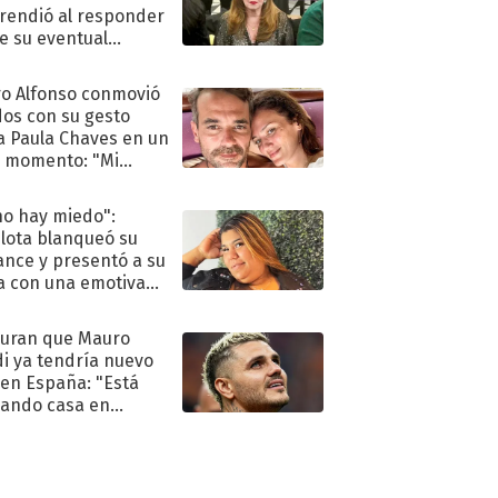
rendió al responder
e su eventual
eso al reality
o Alfonso conmovió
dos con su gesto
a Paula Chaves en un
 momento: "Mi
mpañante
péutico"
no hay miedo":
lota blanqueó su
nce y presentó a su
a con una emotiva
aración de amor
uran que Mauro
di ya tendría nuevo
 en España: "Está
ando casa en
id"