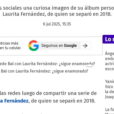
s sociales una curiosa imagen de su álbum pers
Laurita Fernández, de quien se separó en 2018.
6 jul 2025, 15:35
Lo 
Ánge
emba
actr
esco
 Bal con Laurita Fernández: ¿sigue enamorado?
Yani
hizo
la d
las redes luego de compartir una serie de
Joaqu
ta Fernández
, de quien se separó en 2018.
La f