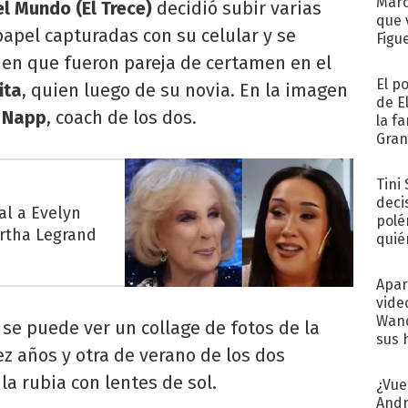
Marc
l Mundo (El Trece)
decidió subir varias
que 
papel capturadas con su celular y se
Figu
 en que fueron pareja de certamen en el
El p
ita
, quien luego de su novia. En la imagen
de E
 Napp
, coach de los dos.
la f
Gra
desa
Tini
deci
al a Evelyn
polé
irtha Legrand
quié
afue
Apar
vide
Wand
 se puede ver un collage de fotos de la
sus 
ez años y otra de verano de los dos
la rubia con lentes de sol.
¿Vue
Andr