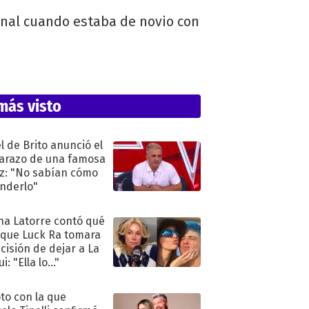
onal cuando estaba de novio con
más visto
l de Brito anunció el
razo de una famosa
iz: "No sabían cómo
nderlo"
na Latorre contó qué
 que Luck Ra tomara
ecisión de dejar a La
i: "Ella lo..."
oto con la que