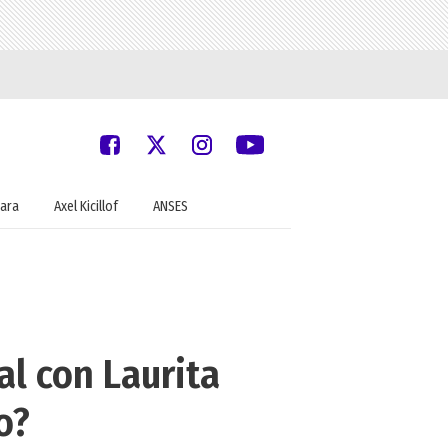
ara
Axel Kicillof
ANSES
al con Laurita
o?