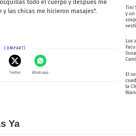
cosquillas todo el cuerpo y después me
Tini 
y las chicas me hicieron masajes".
y un
sosp
vest
Los 
Facu
COMPARTÍ
Susa
Cand
de s
sent
Twitter
Whatsapp
El s
cuad
la C
Wand
exp
as Ya