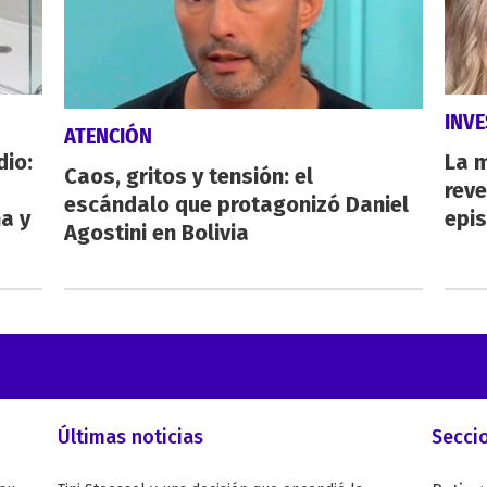
INVE
ATENCIÓN
dio:
La 
Caos, gritos y tensión: el
reve
escándalo que protagonizó Daniel
ha y
epi
Agostini en Bolivia
Últimas noticias
Secci