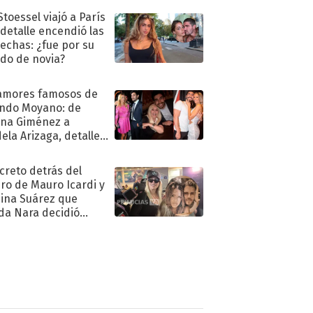
Stoessel viajó a París
 detalle encendió las
echas: ¿fue por su
ido de novia?
amores famosos de
ndo Moyano: de
na Giménez a
ela Arizaga, detalles
u pasado
imental
ecreto detrás del
ro de Mauro Icardi y
hina Suárez que
a Nara decidió
oner