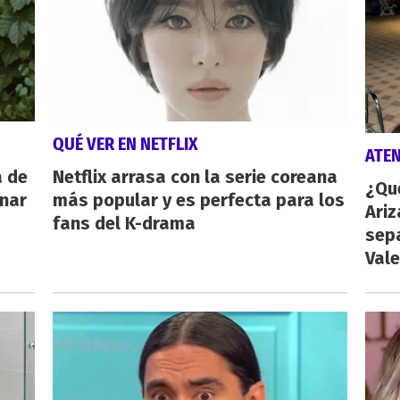
QUÉ VER EN NETFLIX
ATE
a de
Netflix arrasa con la serie coreana
¿Qu
inar
más popular y es perfecta para los
Ariz
fans del K-drama
sep
Vale