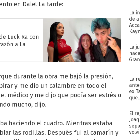
ento en Dale! La tarde:
La i
de a
Acca
Kayn
 de Luck Ra con
cum
razón a La
La j
hace
Gra
rque durante la obra me bajó la presión,
La r
pirar y me dio un calambre en todo el
ante
ex T
el médico y me dijo que podía ser estrés o
que..
ndo mucho, dijo.
El r
Joaq
ba haciendo el cuadro. Mientras estaba
sepa
ar las rodillas. Después fui al camarín y
volv