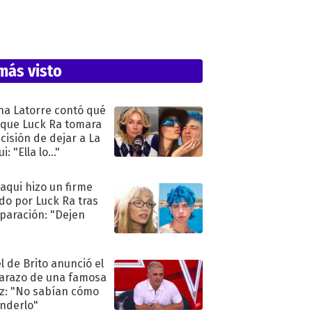
más visto
na Latorre contó qué
 que Luck Ra tomara
ecisión de dejar a La
i: "Ella lo..."
oaqui hizo un firme
do por Luck Ra tras
eparación: "Dejen
"
l de Brito anunció el
razo de una famosa
iz: "No sabían cómo
nderlo"