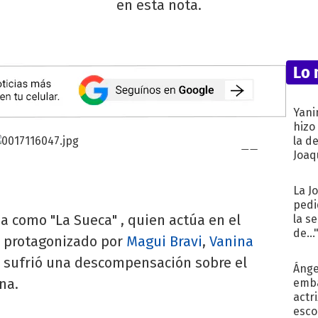
en esta nota.
Lo 
Yani
hizo
la d
Joaqu
La J
pedi
a como "La Sueca" , quien actúa en el
la s
de...
, protagonizado por
Magui Bravi
,
Vanina
o, sufrió una descompensación sobre el
Ánge
na.
emba
actr
esco