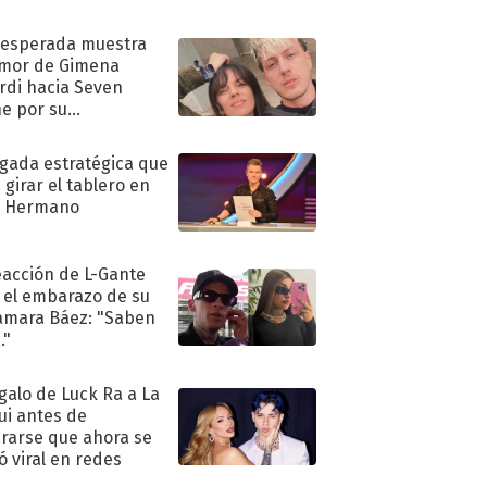
nesperada muestra
mor de Gimena
rdi hacia Seven
e por su
pleaños
ugada estratégica que
 girar el tablero en
n Hermano
eacción de L-Gante
 el embarazo de su
amara Báez: "Saben
."
egalo de Luck Ra a La
ui antes de
rarse que ahora se
ió viral en redes