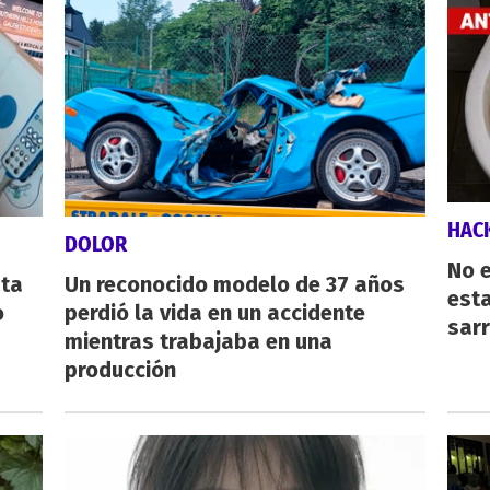
HAC
DOLOR
No e
sta
Un reconocido modelo de 37 años
esta
o
perdió la vida en un accidente
sarr
mientras trabajaba en una
producción