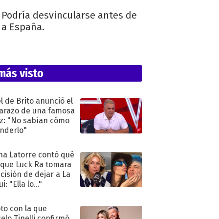
. Podría desvincularse antes de
 a España.
más visto
l de Brito anunció el
razo de una famosa
iz: "No sabían cómo
nderlo"
na Latorre contó qué
 que Luck Ra tomara
ecisión de dejar a La
i: "Ella lo..."
oto con la que
elo Tinelli confirmó