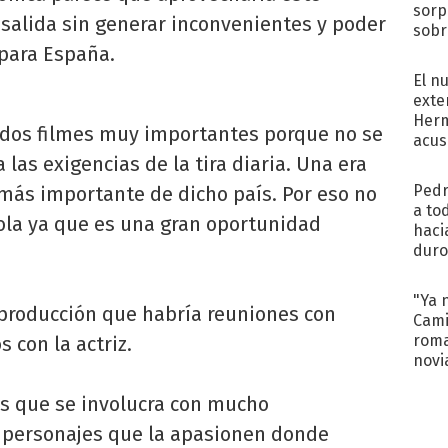
sorp
 salida sin generar inconvenientes y poder
sobr
regr
 para España.
El n
exte
Herm
 dos filmes muy importantes porque no se
acus
Pinc
 las exigencias de la tira diaria. Una era
"Tra
Pedr
z más importante de dicho país. Por eso no
a to
ñola ya que es una gran oportunidad
haci
duro
aco
tera
"Ya 
producción que habría reuniones con
Cami
roma
 con la actriz.
novi
decl
os que se involucra con mucho
 personajes que la apasionen donde