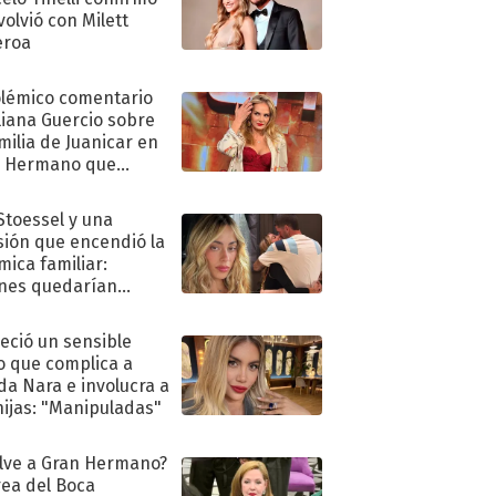
volvió con Milett
eroa
olémico comentario
liana Guercio sobre
amilia de Juanicar en
n Hermano que
tó la furia en redes
 Stoessel y una
sión que encendió la
mica familiar:
nes quedarían
ra de su boda
eció un sensible
o que complica a
a Nara e involucra a
hijas: "Manipuladas"
lve a Gran Hermano?
ea del Boca