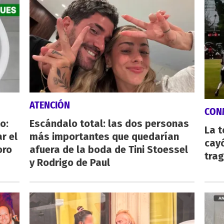
ATENCIÓN
CON
o:
Escándalo total: las dos personas
La 
r el
más importantes que quedarían
cayó
oro
afuera de la boda de Tini Stoessel
tra
y Rodrigo de Paul