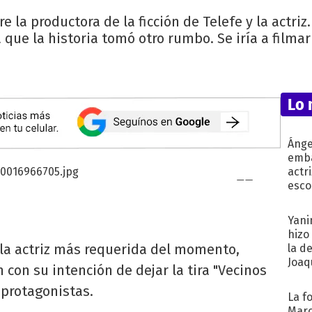
 la productora de la ficción de Telefe y la actriz
 que la historia tomó otro rumbo. Se iría a filmar
Lo 
Ánge
emba
actr
esco
Yani
hizo
la actriz más requerida del momento,
la d
Joaqu
n con su intención de dejar la tira "Vecinos
 protagonistas.
La f
Marc