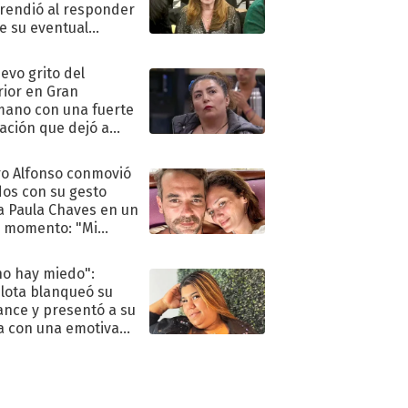
rendió al responder
e su eventual
eso al reality
uevo grito del
rior en Gran
ano con una fuerte
ación que dejó a
oya en shock:
idora"
o Alfonso conmovió
dos con su gesto
a Paula Chaves en un
 momento: "Mi
mpañante
péutico"
no hay miedo":
lota blanqueó su
nce y presentó a su
a con una emotiva
aración de amor