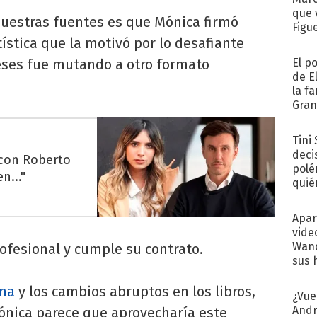
que 
uestras fuentes es que Mónica firmó
Figu
ística que la motivó por lo desafiante
meses fue mutando a otro formato
El p
de E
la f
Gra
desa
Tini
deci
 con Roberto
polé
n..."
quié
afue
Apar
vide
Wand
rofesional y cumple su contrato.
sus 
ena
y los cambios abruptos en los libros,
¿Vue
Andr
Mónica parece que aprovecharía este