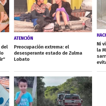
HAC
ATENCIÓN
Ni v
 del
Preocupación extrema: el
la M
do
desesperante estado de Zulma
sarr
ir"
Lobato
evit