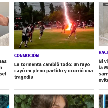
HAC
CONMOCIÓN
nas
Ni v
La tormenta cambió todo: un rayo
n
la M
cayó en pleno partido y ocurrió una
sel
sarr
tragedia
evit