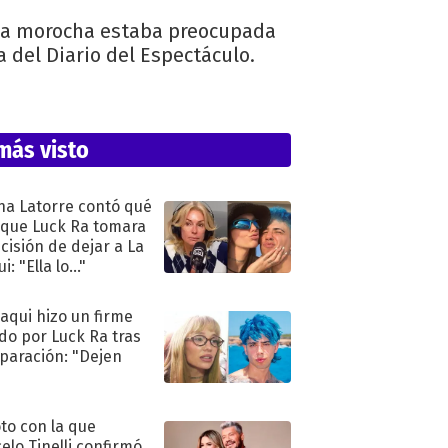
a, la morocha estaba preocupada
 del Diario del Espectáculo.
más visto
na Latorre contó qué
 que Luck Ra tomara
ecisión de dejar a La
i: "Ella lo..."
oaqui hizo un firme
do por Luck Ra tras
eparación: "Dejen
"
oto con la que
elo Tinelli confirmó