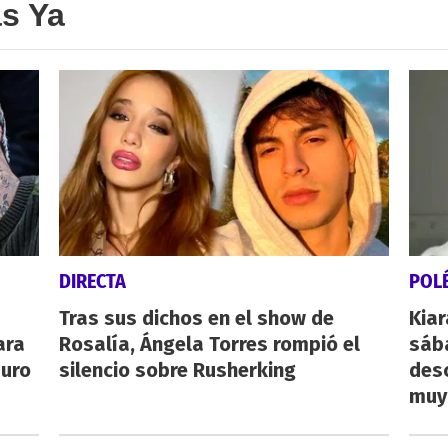
as Ya
DIRECTA
POL
Tras sus dichos en el show de
Kiar
ara
Rosalía, Ángela Torres rompió el
sába
auro
silencio sobre Rusherking
desc
muy