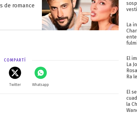
sosp
es de romance
vest
La i
Char
ente
fulm
Her
El i
COMPARTÍ
La J
Rosa
Ra l
Twitter
Whatsapp
El s
cuad
la C
Wand
exp