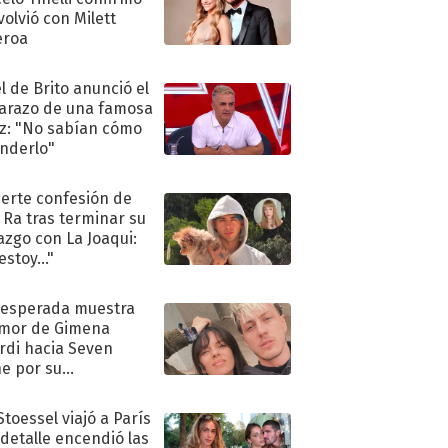
volvió con Milett
eroa
l de Brito anunció el
razo de una famosa
iz: "No sabían cómo
nderlo"
uerte confesión de
 Ra tras terminar su
azgo con La Joaqui:
stoy..."
nesperada muestra
mor de Gimena
rdi hacia Seven
e por su
pleaños
Stoessel viajó a París
 detalle encendió las