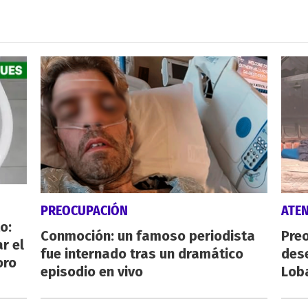
PREOCUPACIÓN
ATE
o:
Conmoción: un famoso periodista
Preo
r el
fue internado tras un dramático
des
oro
episodio en vivo
Lob