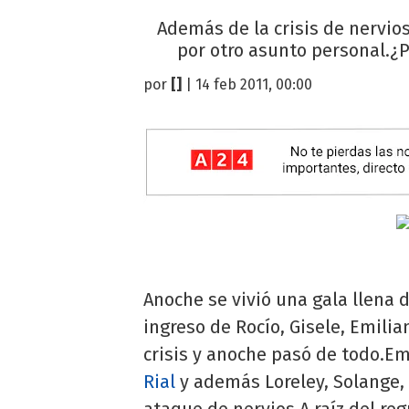
Además de la crisis de nervios
por otro asunto personal.¿P
por
[]
| 14 feb 2011, 00:00
Anoche se vivió una gala llena 
ingreso de Rocío, Gisele, Emilia
crisis y anoche pasó de todo.E
Rial
y además Loreley, Solange,
ataque de nervios.A raíz del re