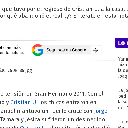
 que tuvo por el regreso de Cristian U. a la cas
or qué abandonó el reality? Enterate en esta nota
Lo 
Yani
hizo
la d
Joaqu
La J
de tensión en Gran Hermano 2011. Con el
pedi
no y
Cristian U
. los chicos entraron en
la s
de...
manuel mantuvo un fuerte cruce con
Jorge
 Tamara y Jésica sufrieron un desmedido
La f
greso de
Cristian U
. al reality, Jésica decidió
Marc