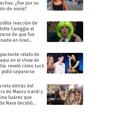
echas: ¿fue por su
ido de novia?
nsólita reacción de
lotte Caniggia al
rarse de que fue
inada en Gran
mano
mpactante relato de
oaqui en el show de
lía: reveló cómo Luck
e pidió separarse
ecreto detrás del
ro de Mauro Icardi y
hina Suárez que
a Nara decidió
oner