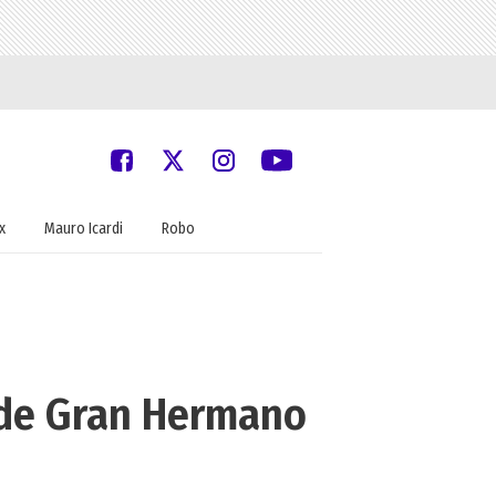
x
Mauro Icardi
Robo
e de Gran Hermano