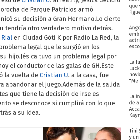
que 
a morocha de Parque Patricios armó
Figu
nicó su decisión a Gran Hermano.Lo cierto
ñu tendría otro verdadero motivo detrás.
Ánge
emba
 Rial
en Ciudad Góti K por Radio La Red, la
actr
roblema legal que le surgió en los
esco
 su hijo.Jésica tuvo un problema legal por
La f
 hoy el conductor de las galas de GH.Este
Luck
ó la vuelta de
Cristian U
. a la casa, fue
novi
"Me e
a abandonar el juego.Además de la salida
tes que tiene la decisión de irse es
La i
to se desconoce si cumplirá con lo que
de a
Acca
rás a su idea.
Kayn
cum
Tini 
y un