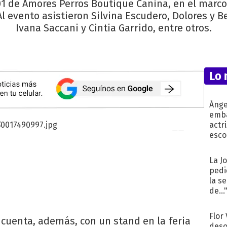
1 de Amores Perros Boutique Canina, en el marco
Al evento asistieron Silvina Escudero, Dolores y Be
Ivana Saccani y Cintia Garrido, entre otros.
Lo 
Ánge
emba
actr
esco
La J
pedi
la s
de...
Flor
cuenta, además, con un stand en la feria
deso