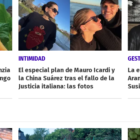
INTIMIDAD
GES
nzia
El especial plan de Mauro Icardi y
La e
engo
la China Suárez tras el fallo de la
Aran
Justicia italiana: las fotos
Susi