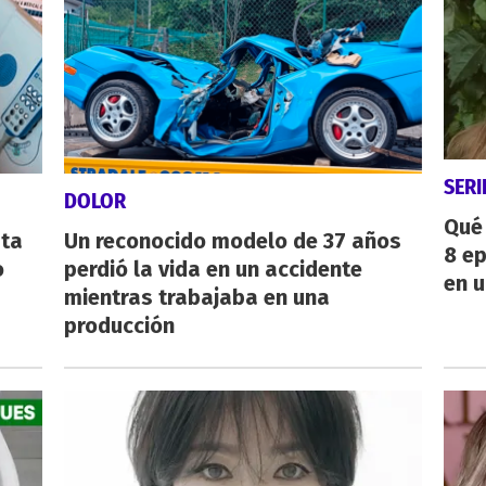
SERI
DOLOR
Qué 
sta
Un reconocido modelo de 37 años
8 ep
o
perdió la vida en un accidente
en u
mientras trabajaba en una
producción