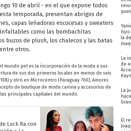
ngo 10 de abril - en el que expone todos
sexu
qued
a esta temporada, presentan abrigos de
es, capas leñadoras escocesas y sweaters
Yani
 infaltables como las bombachitas
hizo
la d
os buzos de plush, los chalecos y las batas
Joaqu
entre otros.
La i
de a
 el mundo pet es la incorporación de la moda a sus
Acca
ertura de sus dos primeros locales en menos de seis
Kayn
108) y otro en Microcentro (Paraguay 760), Amores
cum
oncepto de boutique de moda canina y accesorios de
La j
las principales capitales del mundo.
hace
Gra
El r
 de Luck Ra con
Joaq
razón a La