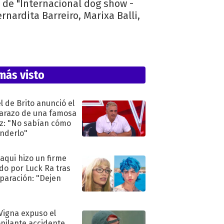
 de "Internacional dog show -
rnardita Barreiro, Marixa Balli,
más visto
l de Brito anunció el
razo de una famosa
iz: "No sabían cómo
nderlo"
oaqui hizo un firme
do por Luck Ra tras
eparación: "Dejen
"
 Vigna expuso el
pilante accidente