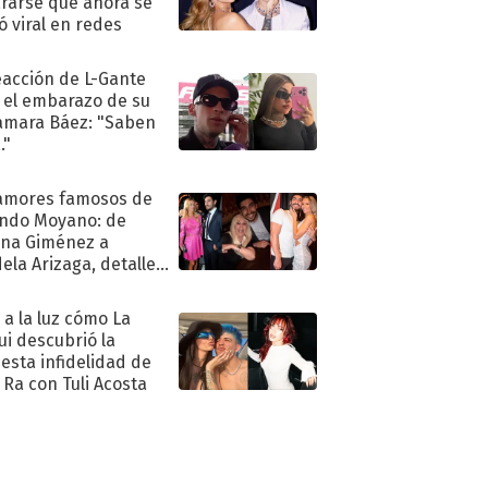
rarse que ahora se
ió viral en redes
eacción de L-Gante
 el embarazo de su
amara Báez: "Saben
."
amores famosos de
ndo Moyano: de
na Giménez a
ela Arizaga, detalles
u pasado
imental
ó a la luz cómo La
ui descubrió la
esta infidelidad de
 Ra con Tuli Acosta