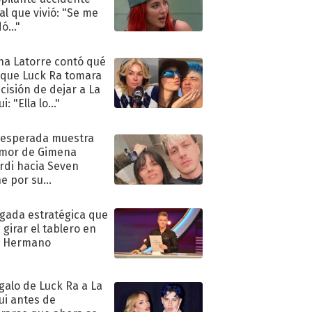
al que vivió: "Se me
ó..."
na Latorre contó qué
 que Luck Ra tomara
ecisión de dejar a La
i: "Ella lo..."
nesperada muestra
mor de Gimena
rdi hacia Seven
e por su
pleaños
ugada estratégica que
 girar el tablero en
n Hermano
egalo de Luck Ra a La
ui antes de