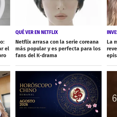
QUÉ VER EN NETFLIX
INVE
o:
Netflix arrasa con la serie coreana
La 
r el
más popular y es perfecta para los
reve
oro
fans del K-drama
epi