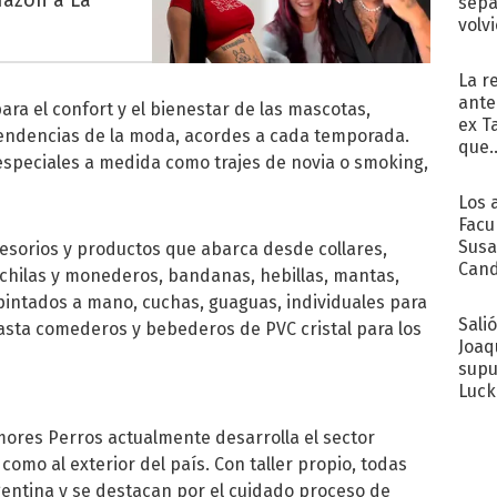
sepa
volv
La r
ante
a el confort y el bienestar de las mascotas,
ex T
endencias de la moda, acordes a cada temporada.
que..
especiales a medida como trajes de novia o smoking,
Los 
Facu
Susa
esorios y productos que abarca desde collares,
Cand
ochilas y monederos, bandanas, hebillas, mantas,
de s
ntados a mano, cuchas, guaguas, individuales para
sent
Sali
hasta comederos y bebederos de PVC cristal para los
Joaq
supu
Luck
mores Perros actualmente desarrolla el sector
 como al exterior del país. Con taller propio, todas
entina y se destacan por el cuidado proceso de