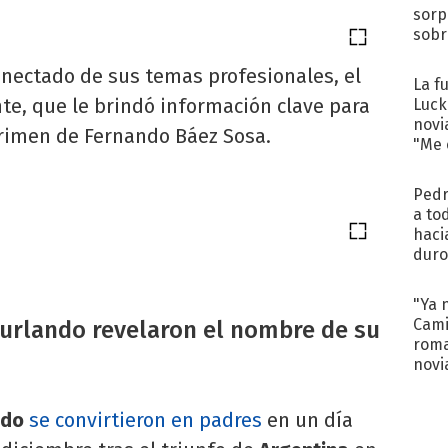
sorp
sobr
regr
nectado de sus temas profesionales, el
La f
te, que le brindó información clave para
Luck
novi
 crimen de Fernando Báez Sosa.
"Me e
Pedr
a to
haci
duro
aco
tera
"Ya 
Cami
urlando revelaron el nombre de su
roma
novi
decl
ndo
se convirtieron en padres
en un día