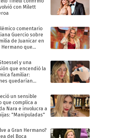
elo Tinelli confirmó
volvió con Milett
eroa
olémico comentario
liana Guercio sobre
amilia de Juanicar en
n Hermano que
tó la furia en redes
 Stoessel y una
sión que encendió la
mica familiar:
nes quedarían
ra de su boda
eció un sensible
o que complica a
a Nara e involucra a
hijas: "Manipuladas"
lve a Gran Hermano?
ea del Boca