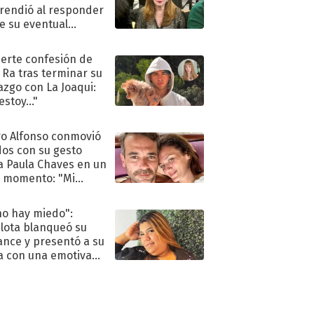
rendió al responder
e su eventual
eso al reality
uerte confesión de
 Ra tras terminar su
azgo con La Joaqui:
stoy..."
o Alfonso conmovió
dos con su gesto
a Paula Chaves en un
 momento: "Mi
mpañante
péutico"
no hay miedo":
lota blanqueó su
nce y presentó a su
a con una emotiva
aración de amor