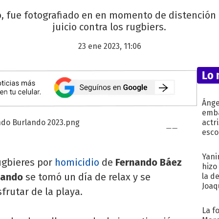
, fue fotografiado en en momento de distención
juicio contra los rugbiers.
23 ene 2023, 11:06
Lo 
Ánge
emba
actr
esco
Yani
rugbieres por
homicidio
de
Fernando Báez
hizo
lando
se tomó un día de relax y se
la d
Joaqu
frutar de la playa.
La f