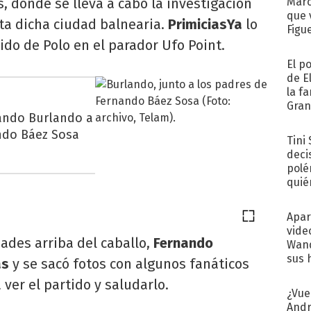
s, donde se lleva a cabo la investigación
Marc
que 
ta dicha ciudad balnearia.
PrimiciasYa
lo
Figu
ido de Polo en el parador Ufo Point.
El p
de E
la f
Gra
ando Burlando a
desa
ndo Báez Sosa
Tini
deci
polé
quié
afue
Apar
vide
ades arriba del caballo,
Fernando
Wand
sus 
as
y se sacó fotos con algunos fanáticos
 ver el partido y saludarlo.
¿Vue
Andr