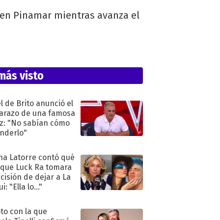
 en Pinamar mientras avanza el
más visto
l de Brito anunció el
razo de una famosa
iz: "No sabían cómo
nderlo"
na Latorre contó qué
 que Luck Ra tomara
ecisión de dejar a La
i: "Ella lo..."
oto con la que