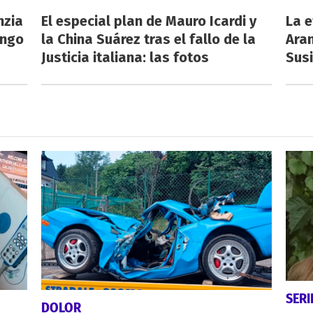
nzia
El especial plan de Mauro Icardi y
La e
engo
la China Suárez tras el fallo de la
Aran
Justicia italiana: las fotos
Susi
SERI
DOLOR