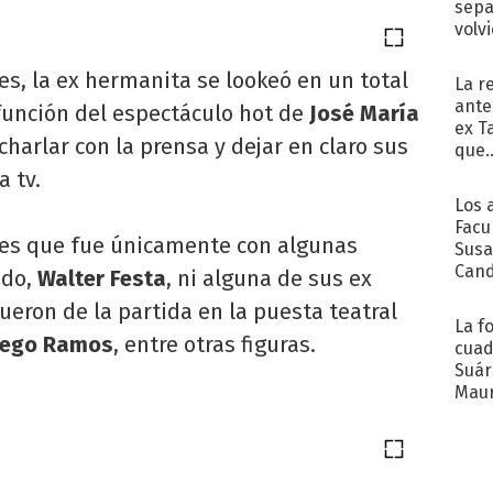
sepa
volv
es, la ex hermanita se lookeó en un total
La r
ante
 función del espectáculo hot de
José María
ex T
charlar con la prensa y dejar en claro sus
que..
a tv.
Los 
Facu
n es que fue únicamente con algunas
Susa
Cand
ido,
Walter Festa
, ni alguna de sus ex
de s
ron de la partida en la puesta teatral
sent
La f
ego Ramos
, entre otras figuras.
cuad
Suár
Maur
emb