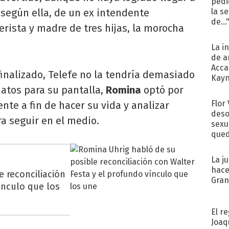
pedi
r según ella, de un ex intendente
la s
de...
rista y madre de tres hijas, la morocha
La i
de a
Acca
inalizado, Telefe no la tendría demasiado
Kayn
cum
atos para su pantalla,
Romina
optó por
Flor
te a fin de hacer su vida y analizar
deso
a seguir en el medio.
sexu
qued
La j
hace
 reconciliación
Gra
ínculo que los
El r
Joaq