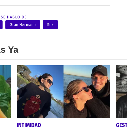
SE HABLÓ DE
Gran Hermano
Sex
as Ya
INTIMIDAD
GES