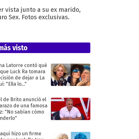
r vista junto a su ex marido,
ro Sex. Fotos exclusivas.
más visto
na Latorre contó qué
 que Luck Ra tomara
ecisión de dejar a La
i: "Ella lo..."
l de Brito anunció el
razo de una famosa
iz: "No sabían cómo
nderlo"
oaqui hizo un firme