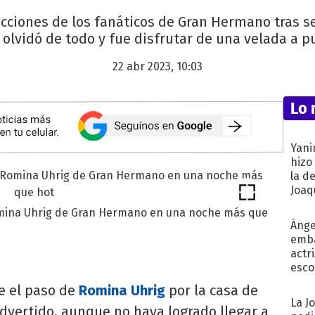
cciones de los fanáticos de Gran Hermano tras se
lvidó de todo y fue disfrutar de una velada a pu
22 abr 2023, 10:03
Lo 
Yani
hizo
la d
Joaqu
 Romina Uhrig de Gran Hermano en una noche más que
Ánge
emba
actr
esco
ue el paso de
Romina Uhrig
por la casa de
La J
dvertido, aunque no haya logrado llegar a