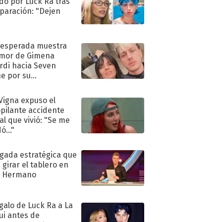
do por Luck Ra tras
eparación: "Dejen
"
nesperada muestra
mor de Gimena
rdi hacia Seven
e por su
pleaños
 Vigna expuso el
pilante accidente
al que vivió: "Se me
ó..."
ugada estratégica que
 girar el tablero en
n Hermano
egalo de Luck Ra a La
ui antes de