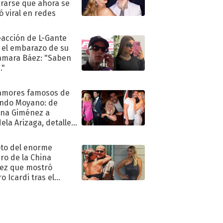
rarse que ahora se
ió viral en redes
eacción de L-Gante
 el embarazo de su
amara Báez: "Saben
."
amores famosos de
ndo Moyano: de
na Giménez a
ela Arizaga, detalles
u pasado
imental
oto del enorme
ro de la China
ez que mostró
o Icardi tras el
argo de Wanda Nara