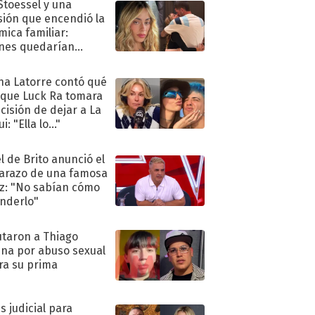
 Stoessel y una
sión que encendió la
mica familiar:
nes quedarían
ra de su boda
na Latorre contó qué
 que Luck Ra tomara
ecisión de dejar a La
i: "Ella lo..."
l de Brito anunció el
razo de una famosa
iz: "No sabían cómo
nderlo"
taron a Thiago
na por abuso sexual
ra su prima
s judicial para