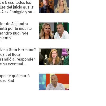
a Nara: todos los
les del juicio que le
 Alex Caniggia y sus
imos pasos
olor de Alejandra
ietti por la muerte
eandro Rud: "Me
piento"
lve a Gran Hermano?
ea del Boca
rendió al responder
e su eventual
eso al reality
upo de qué murió
dro Rud