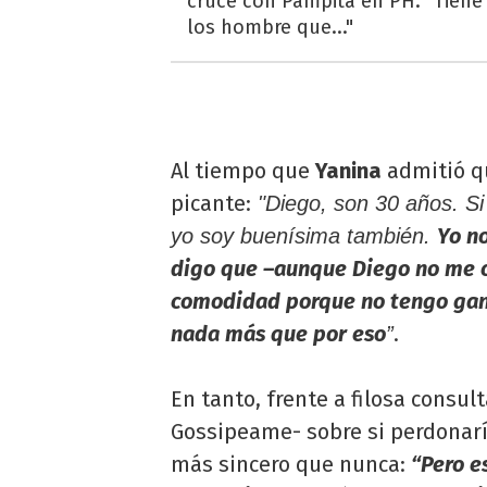
cruce con Pampita en PH: "Tiene
los hombre que..."
Al tiempo que
Yanina
admitió q
picante:
"Diego, son 30 años. Si 
Yo no
yo soy buenísima también.
digo que –aunque Diego no me cr
comodidad porque no tengo gana
nada más que por eso
.
”
En tanto, frente a filosa consul
Gossipeame- sobre si perdonarí
más sincero que nunca:
“Pero es