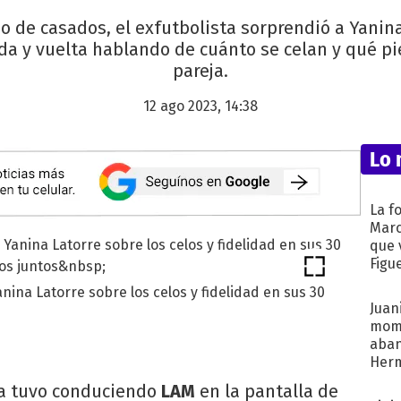
o de casados, el exfutbolista sorprendió a Yanina 
a y vuelta hablando de cuánto se celan y qué pie
pareja.
12 ago 2023, 14:38
Lo 
La f
Marc
que 
Figu
nina Latorre sobre los celos y fidelidad en sus 30
Juani
mome
aba
Her
recib
la tuvo conduciendo
LAM
en la pantalla de