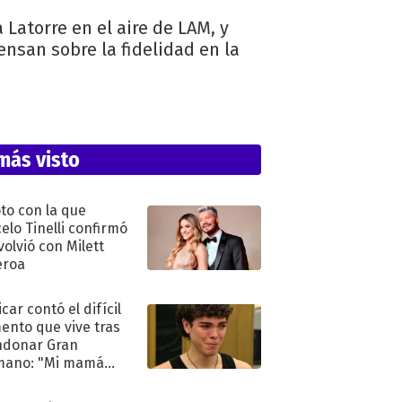
Latorre en el aire de LAM, y
nsan sobre la fidelidad en la
más visto
oto con la que
elo Tinelli confirmó
volvió con Milett
eroa
car contó el difícil
nto que vive tras
ndonar Gran
mano: "Mi mamá
ió..."