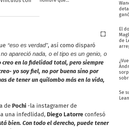
 vínculos con
Wand
detal
ganó
próx
El d
Magl
de L
ue
, así como disparó
“eso es verdad"
arre
no apareció nada, o el tipo es un genio, o
¿Vue
 creo en la fidelidad total, pero siempre
Andr
ea- yo soy fiel, no por buena sino por
sorp
sobr
s de tener un quilombo más en la vida,
regr
Se s
Lean
ta de
Pochi
-la instagramer de
a una infedlidad,
Diego Latorre
confesó
tá bien. Con todo el derecho, puede tener