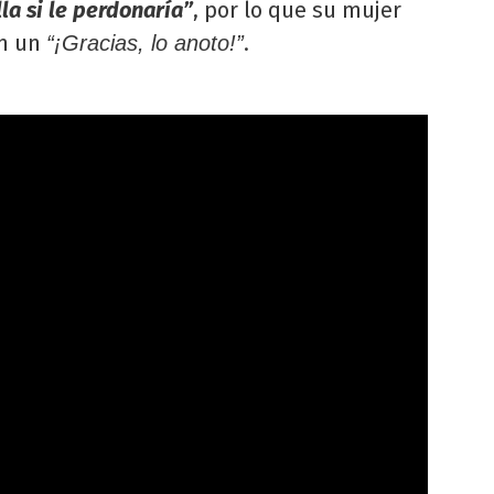
la si le perdonaría”
, por lo que su mujer
on un
.
“¡Gracias, lo anoto!”