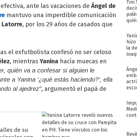
Tini
fectiva, ante las vacaciones de
Ángel de
deci
re
mantuvo una imperdible comunicación
polé
quié
 Latorre
, por los 29 años de casados que
afue
Yani
hizo
la d
tas el exfutbolista confesó no ser celoso
Joaqu
élez
, mientras
Yanina
hacía muecas en
Ánge
r, quién va a confesar si alguien le
emba
nte a Yanina ‘¿qué estás haciendo?’, ella
actr
esco
, argumentó el papá de
ndo al ajedrez”
Impu
Medi
cont
alles de su
Revé