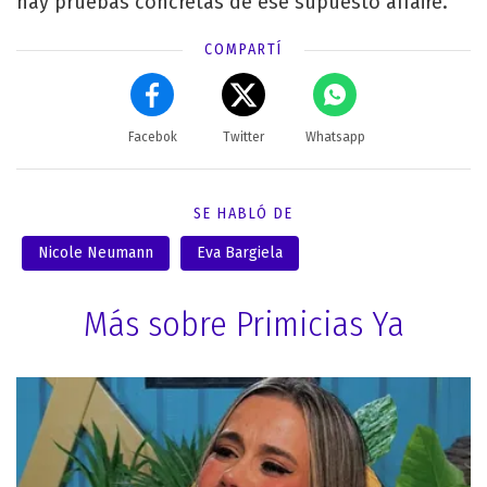
hay pruebas concretas de ese supuesto affaire.
COMPARTÍ
Facebok
Twitter
Whatsapp
SE HABLÓ DE
Nicole Neumann
Eva Bargiela
Más sobre Primicias Ya