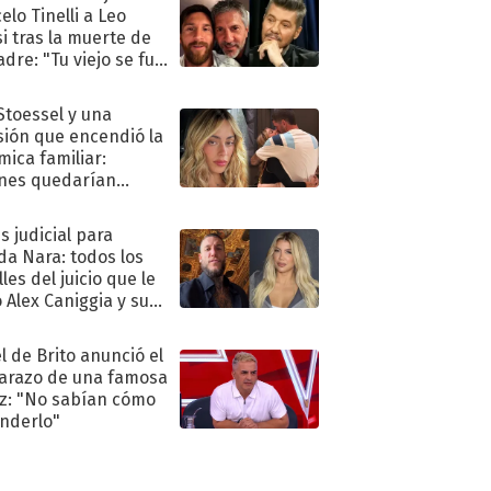
elo Tinelli a Leo
i tras la muerte de
adre: "Tu viejo se fue
."
 Stoessel y una
sión que encendió la
mica familiar:
nes quedarían
ra de su boda
s judicial para
a Nara: todos los
les del juicio que le
 Alex Caniggia y sus
imos pasos
l de Brito anunció el
razo de una famosa
iz: "No sabían cómo
nderlo"