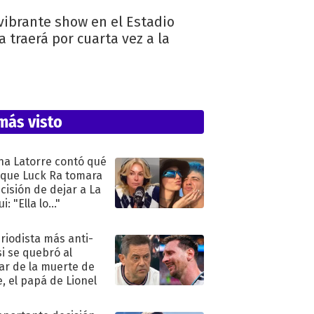
vibrante show en el Estadio
a traerá por cuarta vez a la
más visto
na Latorre contó qué
 que Luck Ra tomara
ecisión de dejar a La
i: "Ella lo..."
eriodista más anti-
i se quebró al
ar de la muerte de
e, el papá de Lionel