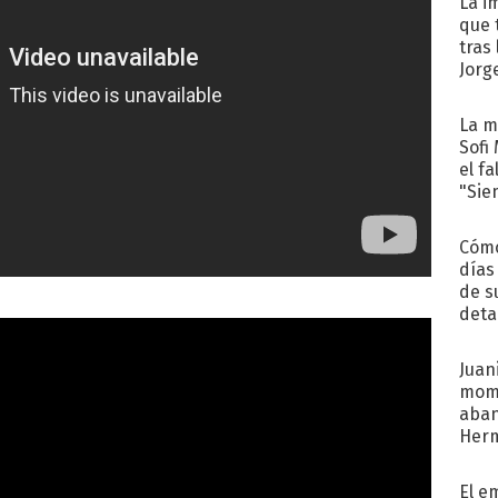
La i
que 
tras
Jorg
La m
Sofi
el f
"Sie
Cómo
días
de s
deta
Juani
mome
aba
Her
recib
El e