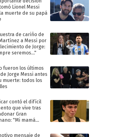
mportante decisión
tomó Lionel Messi
 la muerte de su papá
e
uestra de cariño de
 Martínez a Messi por
allecimiento de Jorge:
mpre seremos..."
 fueron los últimos
 de Jorge Messi antes
u muerte: todos los
lles
car contó el difícil
nto que vive tras
ndonar Gran
mano: "Mi mamá
ió..."
motivo mensaje de