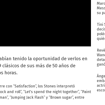
Marc
Mess
su p
con..
Tini
deci
polé
quié
afue
Revé
Wand
abían tenido la oportunidad de verlos en
detal
ganó
9 clásicos de sus más de 50 años de
próx
os horas.
Ánge
emba
actr
erre con “Satisfaction”, los Stones interpretó
esco
ock and roll”, “Let's spend the night together”, “Paint
oman”, “Jumping Jack Flash” y “Brown sugar”, entre