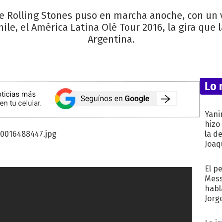
e Rolling Stones puso en marcha anoche, con un 
le, el América Latina Olé Tour 2016, la gira que l
Argentina.
Lo 
Yani
hizo
la d
Joaqu
El p
Mess
habl
Jorg