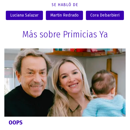
SE HABLÓ DE
Luciana Salazar
Martin Redrado
Cora Debarbieri
Más sobre Primicias Ya
OOPS