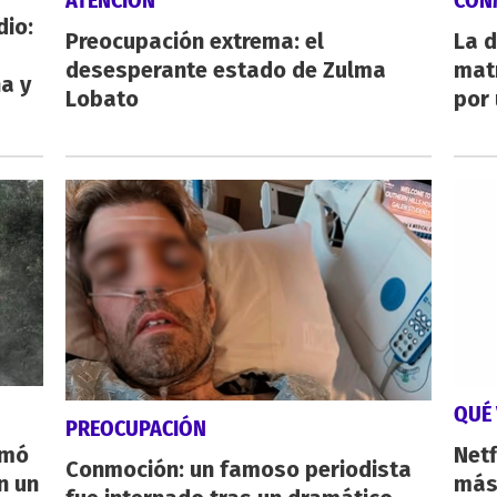
ATENCIÓN
CON
dio:
Preocupación extrema: el
La d
desesperante estado de Zulma
mat
ha y
Lobato
por 
QUÉ 
PREOCUPACIÓN
rmó
Netf
Conmoción: un famoso periodista
n un
más 