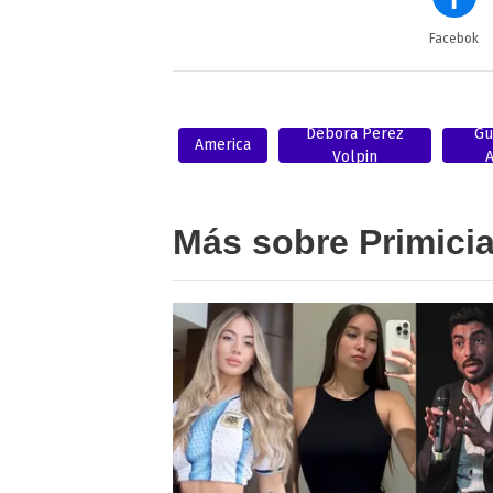
Facebok
Débora Pérez
Gu
America
Volpin
Más sobre Primici