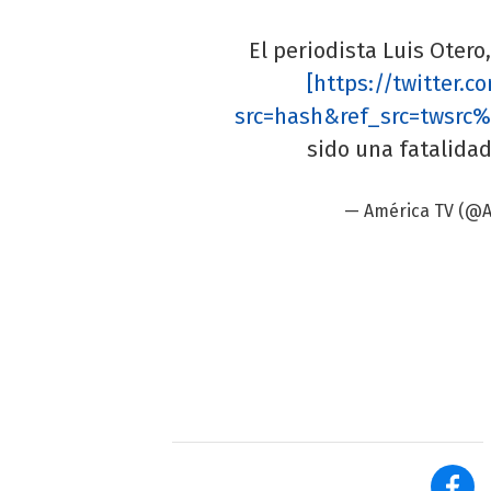
El periodista Luis Otero
[https://twitter.
src=hash&ref_src=twsrc%
sido una fatalida
— América TV (@