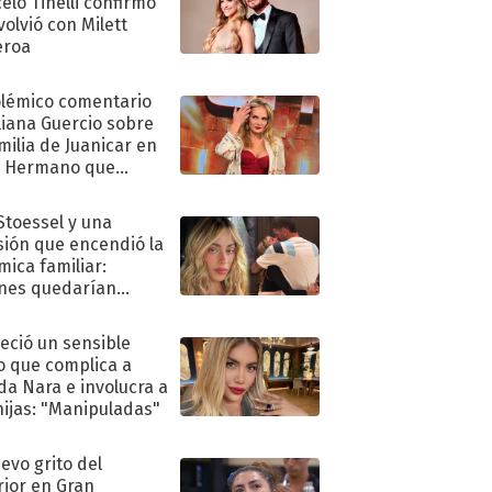
elo Tinelli confirmó
volvió con Milett
eroa
olémico comentario
liana Guercio sobre
amilia de Juanicar en
n Hermano que
tó la furia en redes
 Stoessel y una
sión que encendió la
mica familiar:
nes quedarían
ra de su boda
eció un sensible
o que complica a
a Nara e involucra a
hijas: "Manipuladas"
uevo grito del
rior en Gran