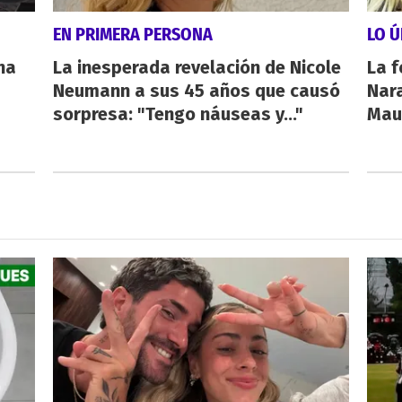
EN PRIMERA PERSONA
LO Ú
na
La inesperada revelación de Nicole
La f
Neumann a sus 45 años que causó
Nara
sorpresa: "Tengo náuseas y..."
Maur