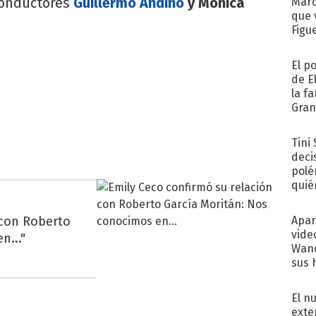
 conductores
Guillermo Andino
y Mónica
Marc
que 
Figu
El p
de E
la f
Gra
desa
Tini
deci
polé
quié
afue
 con Roberto
Apar
vide
n..."
Wand
sus 
El n
exte