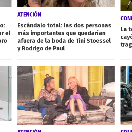
ATENCIÓN
CON
o:
Escándalo total: las dos personas
La 
r el
más importantes que quedarían
cayó
oro
afuera de la boda de Tini Stoessel
tra
y Rodrigo de Paul