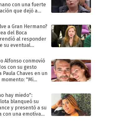
ano con una fuerte
ación que dejó a
oya en shock:
idora"
lve a Gran Hermano?
ea del Boca
rendió al responder
e su eventual
eso al reality
o Alfonso conmovió
dos con su gesto
a Paula Chaves en un
 momento: "Mi
mpañante
péutico"
no hay miedo":
lota blanqueó su
nce y presentó a su
a con una emotiva
aración de amor