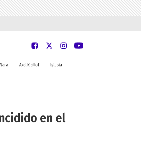
Nara
Axel Kicillof
Iglesia
ncidido en el