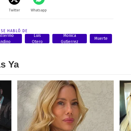
Twitter
Whatsapp
SE HABLÓ DE
illermo
Luis
Mónica
Muerte
Andino
Otero
Gutierrez
as Ya