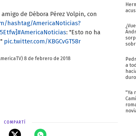
Herm
acus
, amigo de Débora Pérez Volpin, con
Pinc
com/hashtag/AmericaNoticias?
"Tra
¿Vue
5Etfw]#AmericaNoticias
: "Esto no ha
Andr
sorp
d"
pic.twitter.com/KBGCvGT58r
sobr
regr
AmericaTV)
8 de febrero de 2018
Pedr
a to
haci
duro
aco
tera
"Ya 
Cami
roma
novi
decl
COMPARTÍ