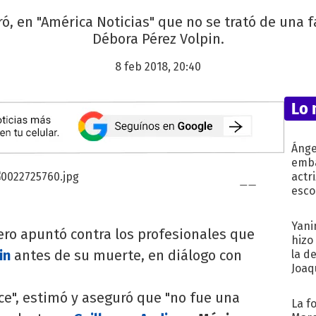
ó, en "América Noticias" que no se trató de una 
Débora Pérez Volpin.
8 feb 2018, 20:40
Lo 
Ánge
emba
actr
esco
Yani
ero apuntó contra los profesionales que
hizo
in
antes de su muerte, en diálogo con
la d
Joaqu
ce", estimó y aseguró que "no fue una
La f