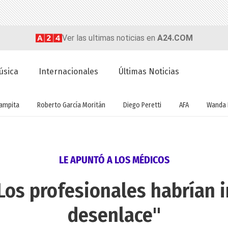
Ver las ultimas noticias en
A24.COM
úsica
Internacionales
Últimas Noticias
ampita
Roberto García Moritán
Diego Peretti
AFA
Wanda 
LE APUNTÓ A LOS MÉDICOS
"Los profesionales habrían i
desenlace"