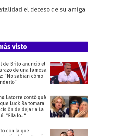
fatalidad el deceso de su amiga
más visto
l de Brito anunció el
razo de una famosa
iz: "No sabían cómo
nderlo"
na Latorre contó qué
 que Luck Ra tomara
ecisión de dejar a La
i: "Ella lo..."
oto con la que