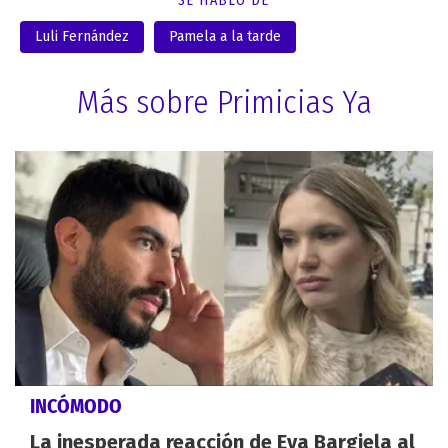
SE HABLÓ DE
Luli Fernández
Pamela a la tarde
Más sobre Primicias Ya
INCÓMODO
La inesperada reacción de Eva Bargiela al