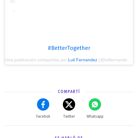
#BetterTogether
Una publicación compartida por
Luli Fernandez
(@lulifernandezok) el
COMPARTÍ
Facebok
Twitter
Whatsapp