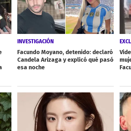
INVESTIGACIÓN
EXCL
e
Facundo Moyano, detenido: declaró
Vide
Candela Arizaga y explicó qué pasó
muje
a
esa noche
Fac