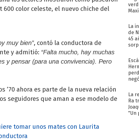
verd
t 600 color celeste, el nuevo chiche del
Maxi
La i
de N
45 a
, contó la conductora de
oy muy bien”
sorp
náuse
nte y admitió:
“Falta mucho, hay muchas
Escá
es y pensar (para una convivencia). Pero
Her
perd
negó
Big
os ’70 ahora es parte de la nueva relación
La r
 los seguidores que aman a ese modelo de
Ra t
Joaq
"Un 
uiere tomar unos mates con Laurita
conductora