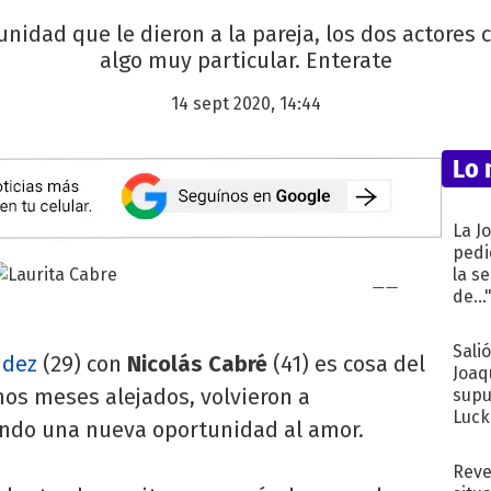
unidad que le dieron a la pareja, los dos actore
algo muy particular. Enterate
14 sept 2020, 14:44
Lo 
La J
pedi
la s
de...
Sali
ndez
(29) con
Nicolás Cabré
(41) es cosa del
Joaq
os meses alejados, volvieron a
supu
Luck
ando una nueva oportunidad al amor.
Reve