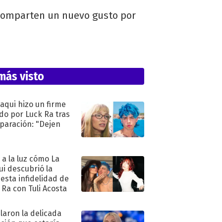
s comparten un nuevo gusto por
más visto
oaqui hizo un firme
do por Luck Ra tras
eparación: "Dejen
"
ó a la luz cómo La
ui descubrió la
esta infidelidad de
 Ra con Tuli Acosta
laron la delicada