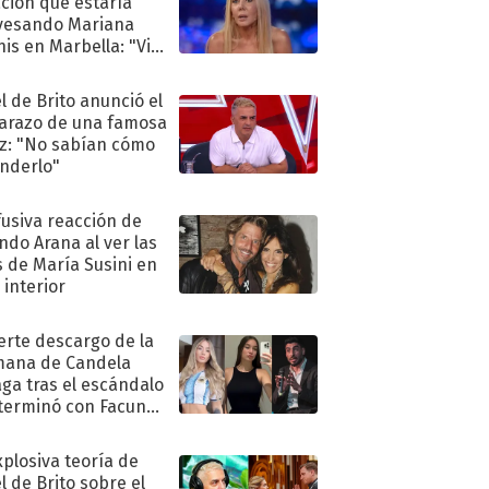
ación que estaría
vesando Mariana
is en Marbella: "Vive
"
l de Brito anunció el
razo de una famosa
iz: "No sabían cómo
nderlo"
fusiva reacción de
ndo Arana al ver las
s de María Susini en
 interior
uerte descargo de la
ana de Candela
aga tras el escándalo
terminó con Facundo
no detenido
xplosiva teoría de
l de Brito sobre el