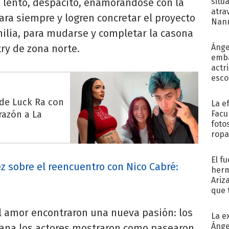
a lento, despacito, enamorándose con la
situ
atra
ara siempre y logren concretar el proyecto
Nann
milia, para mudarse y completar la casona
de...
ry de zona norte.
Ánge
emba
actr
esco
 de Luck Ra con
La e
razón a La
Facu
foto
ropa
El f
z sobre el reencuentro con Nico Cabré:
herm
Ariz
"
que 
Moya
el amor encontraron una nueva pasión: los
La e
Ánge
mana los actores mostraron como pasearon