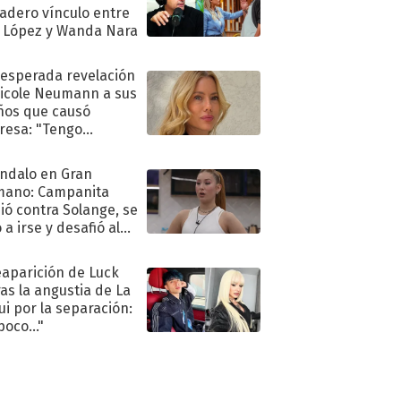
adero vínculo entre
 López y Wanda Nara
nesperada revelación
icole Neumann a sus
ños que causó
resa: "Tengo
as y..."
ndalo en Gran
mano: Campanita
ió contra Solange, se
 a irse y desafió al
eaparición de Luck
ras la angustia de La
ui por la separación:
poco..."