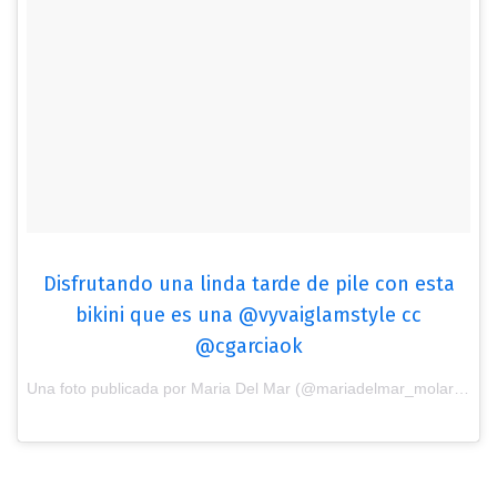
Disfrutando una linda tarde de pile con esta
bikini que es una @vyvaiglamstyle cc
@cgarciaok
Una foto publicada por Maria Del Mar (@mariadelmar_molar) el
15