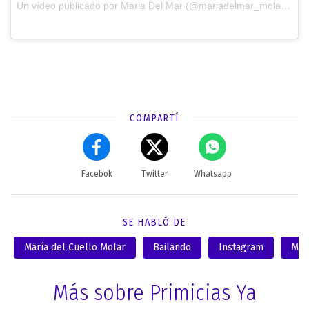
Un vídeo publicado por Maria Del Mar (@mariadelmar_molar) el
8
COMPARTÍ
Facebok
Twitter
Whatsapp
SE HABLÓ DE
María del Cuello Molar
Bailando
Instagram
Mar
Más sobre Primicias Ya