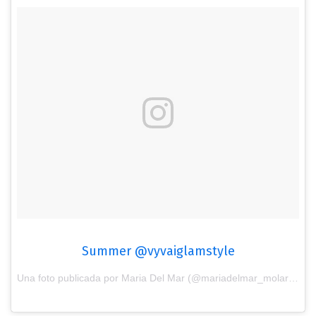
Summer @vyvaiglamstyle
Una foto publicada por Maria Del Mar (@mariadelmar_molar) el
10