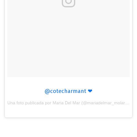
@cotecharmant ❤
Una foto publicada por Maria Del Mar (@mariadelmar_molar) el
27