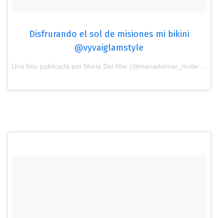
Disfrurando el sol de misiones mi bikini
@vyvaiglamstyle
Una foto publicada por Maria Del Mar (@mariadelmar_molar) el
9 