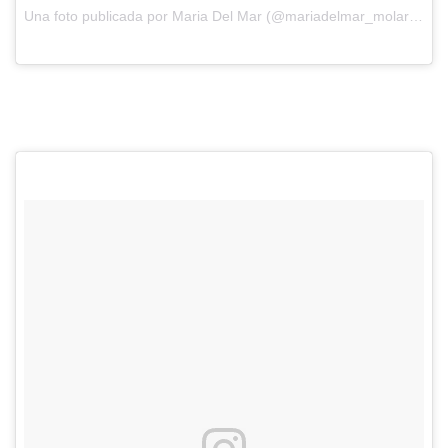
Una foto publicada por Maria Del Mar (@mariadelmar_molar) el
13