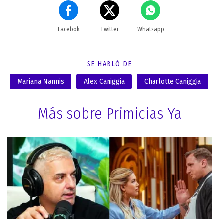
Facebok
Twitter
Whatsapp
SE HABLÓ DE
Mariana Nannis
Alex Caniggia
Charlotte Caniggia
Más sobre Primicias Ya