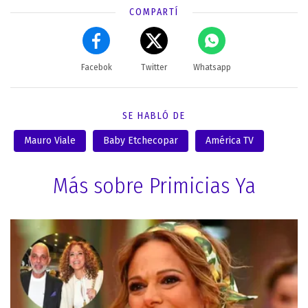
COMPARTÍ
Facebok
Twitter
Whatsapp
SE HABLÓ DE
Mauro Viale
Baby Etchecopar
América TV
Más sobre Primicias Ya