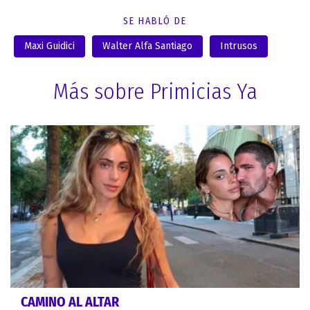
SE HABLÓ DE
Maxi Guidici
Walter Alfa Santiago
Intrusos
Más sobre Primicias Ya
CAMINO AL ALTAR