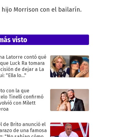
 hijo Morrison con el bailarín.
más visto
na Latorre contó qué
 que Luck Ra tomara
ecisión de dejar a La
i: "Ella lo..."
oto con la que
elo Tinelli confirmó
volvió con Milett
eroa
l de Brito anunció el
razo de una famosa
iz: "No sabían cómo