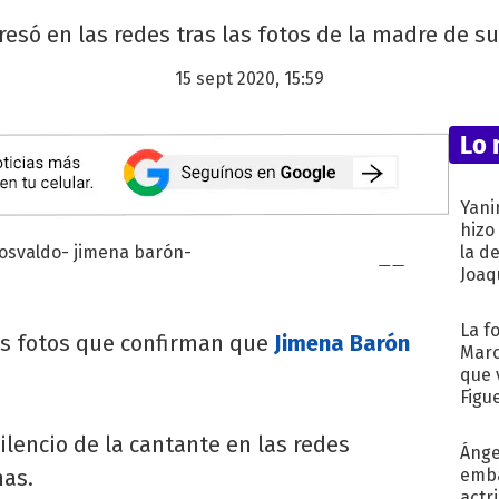
resó en las redes tras las fotos de la madre de su
15 sept 2020, 15:59
Lo 
Yani
hizo
la d
Joaqu
La f
as fotos que confirman que
Jimena Barón
Marc
que 
Figu
ilencio de la cantante en las redes
Ánge
has.
emba
actr