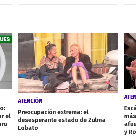
ATE
ATENCIÓN
o:
Escá
Preocupación extrema: el
r el
más
desesperante estado de Zulma
oro
afue
Lobato
y Ro