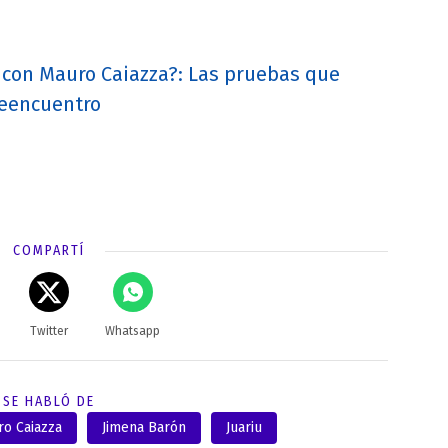
 con Mauro Caiazza?: Las pruebas que
reencuentro
COMPARTÍ
Twitter
Whatsapp
SE HABLÓ DE
o Caiazza
Jimena Barón
Juariu