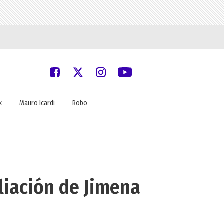
x
Mauro Icardi
Robo
liación de Jimena