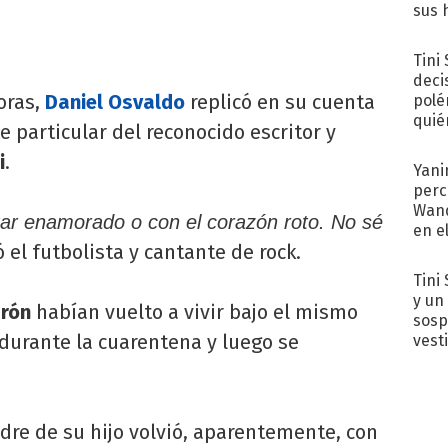
sus 
Tini
deci
oras,
Daniel Osvaldo
replicó en su cuenta
polé
quié
 particular del reconocido escritor y
afue
i
.
Yani
perc
Wand
star enamorado o con el corazón roto. No sé
en e
 el futbolista y cantante de rock.
toda
Tini 
y un
rón
habían vuelto a vivir bajo el mismo
sosp
durante la cuarentena y luego se
vest
dre de su hijo volvió, aparentemente, con