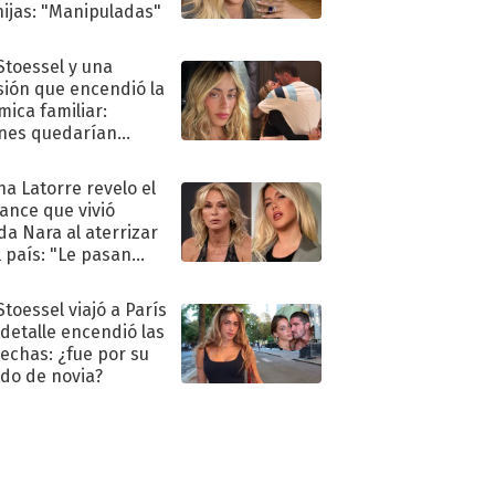
hijas: "Manipuladas"
 Stoessel y una
sión que encendió la
mica familiar:
nes quedarían
ra de su boda
na Latorre revelo el
ance que vivió
a Nara al aterrizar
l país: "Le pasan
s"
Stoessel viajó a París
 detalle encendió las
echas: ¿fue por su
ido de novia?