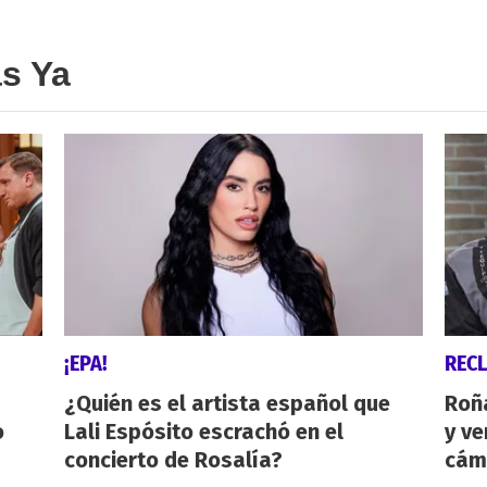
as Ya
¡EPA!
REC
¿Quién es el artista español que
Roñ
o
Lali Espósito escrachó en el
y ve
concierto de Rosalía?
cám