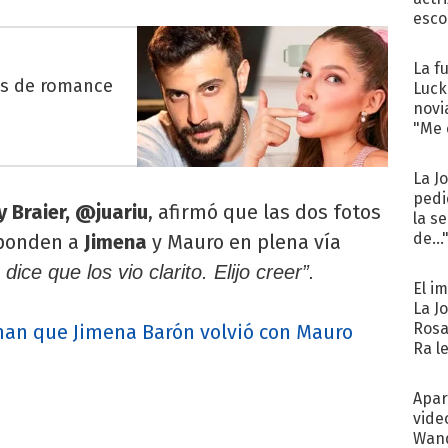
esco
La f
es de romance
Luck
novi
"Me e
La J
pedi
y Braier, @juariu
, afirmó que las dos fotos
la s
de...
sponden a
Jimena
y Mauro en plena vía
dice que los vio clarito. Elijo creer”.
El i
La J
Rosa
man que Jimena Barón volvió con Mauro
Ra l
Apar
vide
Wand