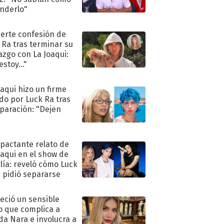
nderlo"
uerte confesión de
 Ra tras terminar su
azgo con La Joaqui:
stoy..."
oaqui hizo un firme
do por Luck Ra tras
eparación: "Dejen
"
mpactante relato de
oaqui en el show de
lía: reveló cómo Luck
e pidió separarse
eció un sensible
o que complica a
a Nara e involucra a