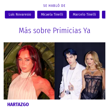
SE HABLÓ DE
Luis Novaresio
Micaela Tinelli
Marcelo Tinelli
Ra
Más sobre Primicias Ya
HARTAZGO