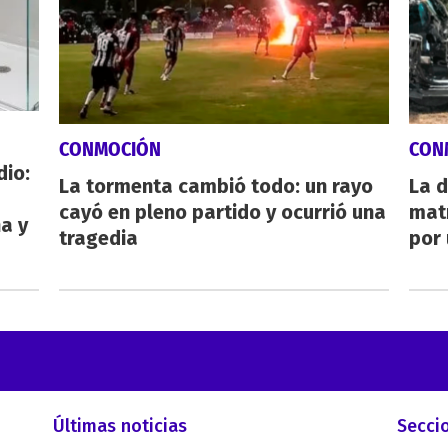
CONMOCIÓN
CON
dio:
La tormenta cambió todo: un rayo
La d
cayó en pleno partido y ocurrió una
mat
ha y
tragedia
por 
Últimas noticias
Secci