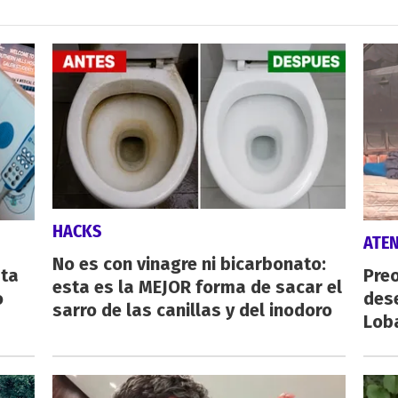
HACKS
ATE
No es con vinagre ni bicarbonato:
sta
Preo
esta es la MEJOR forma de sacar el
o
des
sarro de las canillas y del inodoro
Lob