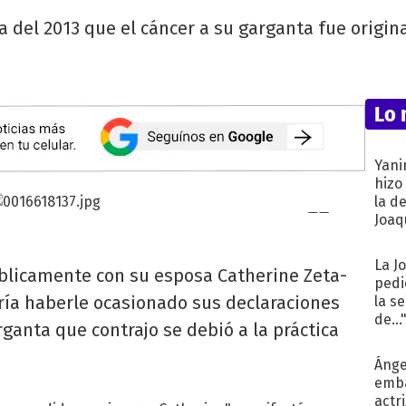
 del 2013 que el cáncer a su garganta fue origin
Lo 
Yani
hizo
la d
Joaqu
La J
blicamente con su esposa Catherine Zeta-
pedi
ría haberle ocasionado sus declaraciones
la s
de...
rganta que contrajo se debió a la práctica
Ánge
emba
actr