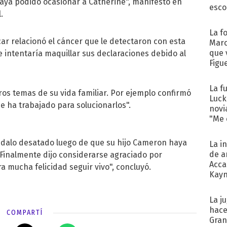
aya podido ocasionar a Catherine", manifestó en
esco
.
La f
ar relacionó el cáncer que le detectaron con esta
Marc
que 
e intentaría maquillar sus declaraciones debido al
Figu
La f
ros temas de su vida familiar. Por ejemplo confirmó
Luck
 ha trabajado para solucionarlos".
novi
"Me e
ándalo desatado luego de que su hijo Cameron haya
La i
de a
Finalmente dijo considerarse agraciado por
Acca
a mucha felicidad seguir vivo", concluyó.
Kayn
cum
La j
hace
COMPARTÍ
Gra