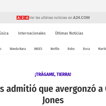
Ver las ultimas noticias en
A24.COM
úsica
Internacionales
Últimas Noticias
o
Wanda Nara
ANSES
Netflix
Robo
Boca
Martín
¡TRÁGAME, TIERRA!
s admitió que avergonzó a 
Jones