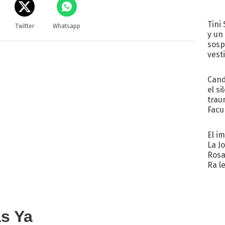
Tini 
Twitter
Whatsapp
y un
sosp
vest
Cand
el si
trau
Facu
"Teng
El i
La J
Rosa
Ra l
as Ya