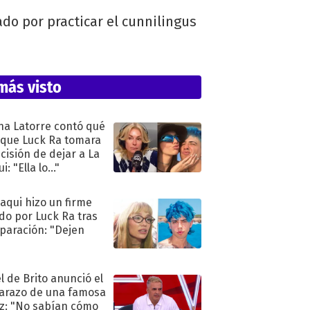
ado por practicar el cunnilingus
más visto
na Latorre contó qué
 que Luck Ra tomara
ecisión de dejar a La
i: "Ella lo..."
oaqui hizo un firme
do por Luck Ra tras
eparación: "Dejen
"
l de Brito anunció el
razo de una famosa
iz: "No sabían cómo