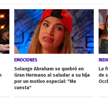
EMOCIONES
IND
Solange Abraham se quebró en
La f
n
Gran Hermano al saludar a su hija
de s
por un motivo especial: "Me
Occ
cuesta"