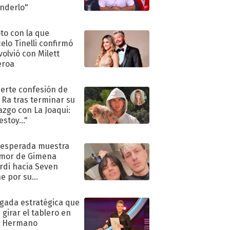
nderlo"
oto con la que
elo Tinelli confirmó
volvió con Milett
eroa
uerte confesión de
 Ra tras terminar su
azgo con La Joaqui:
stoy..."
nesperada muestra
mor de Gimena
rdi hacia Seven
e por su
pleaños
ugada estratégica que
 girar el tablero en
n Hermano