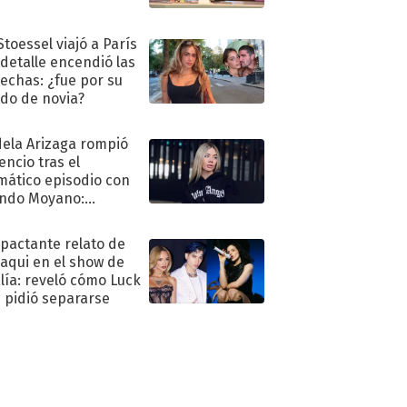
Stoessel viajó a París
 detalle encendió las
echas: ¿fue por su
ido de novia?
ela Arizaga rompió
lencio tras el
mático episodio con
ndo Moyano:
o..."
mpactante relato de
oaqui en el show de
lía: reveló cómo Luck
e pidió separarse