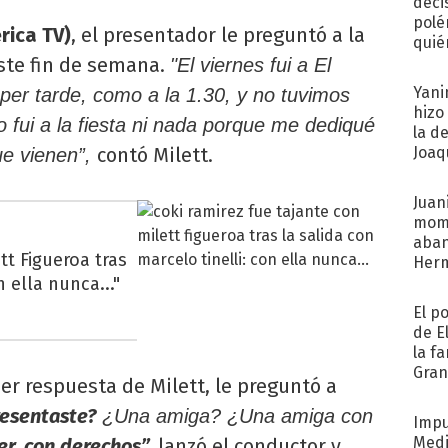
deci
polé
rica TV)
, el presentador le preguntó a la
quié
ste fin de semana.
afue
"El viernes fui a El
Yani
per tarde, como a la 1.30, y no tuvimos
hizo
 fui a la fiesta ni nada porque me dediqué
la d
contó Milett.
Joaqu
ue vienen”,
Juani
mome
aba
tt Figueroa tras
Her
n ella nunca..."
recib
El p
de E
la f
Gra
ner respuesta de Milett, le preguntó a
desa
resentaste?
¿Una amiga? ¿Una amiga con
Impu
Medi
r, con derechos”,
lanzó el conductor y