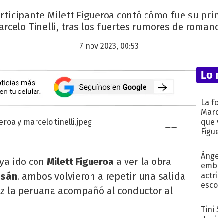
articipante Milett Figueroa contó cómo fue su pri
arcelo Tinelli, tras los fuertes rumores de romanc
7 nov 2023, 00:53
Lo 
La f
Marc
que 
Figu
Ánge
ya ido con
Milett Figueroa
a ver la obra
emba
asán
, ambos volvieron a repetir una salida
actr
esco
ez la peruana acompañó al conductor al
Tini