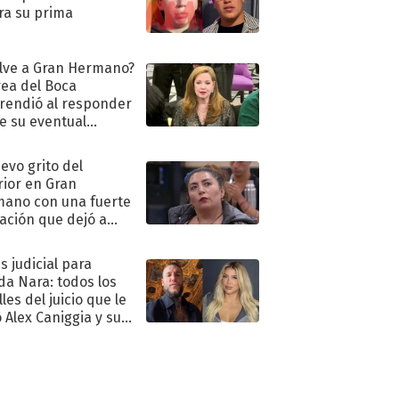
ra su prima
lve a Gran Hermano?
ea del Boca
rendió al responder
e su eventual
eso al reality
uevo grito del
rior en Gran
ano con una fuerte
ación que dejó a
oya en shock:
idora"
s judicial para
a Nara: todos los
les del juicio que le
 Alex Caniggia y sus
imos pasos