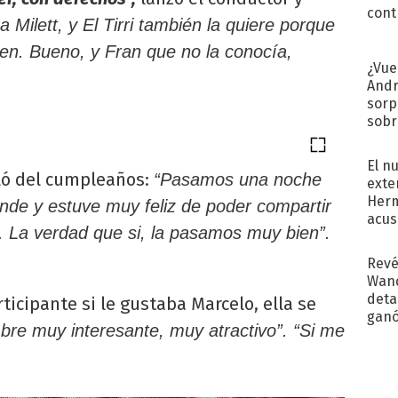
cont
 Milett, y El Tirri también la quiere porque
ien. Bueno, y Fran que no la conocía,
¿Vue
Andr
sorp
sobr
regr
El n
ló del cumpleaños:
“Pasamos una noche
exte
Herm
nde y estuve muy feliz de poder compartir
acus
. La verdad que si, la pasamos muy bien”.
Pinc
"Tra
Revé
Wand
detal
ticipante si le gustaba Marcelo, ella se
ganó
re muy interesante, muy atractivo”. “Si me
próx