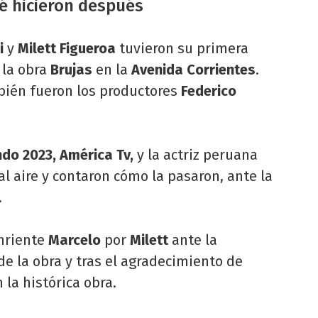
ué hicieron después
i
y
Milett Figueroa
tuvieron su primera
r la obra
Brujas
en la
Avenida Corrientes
.
mbién fueron los productores
Federico
ndo 2023, América Tv,
y la actriz peruana
al aire y contaron cómo la pasaron, ante la
.
onriente
Marcelo
por
Milett
ante la
de la obra y tras el agradecimiento de
 la histórica obra.