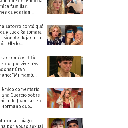
sión que encendió la
mica familiar:
nes quedarían
ra de su boda
na Latorre contó qué
 que Luck Ra tomara
ecisión de dejar a La
i: "Ella lo..."
car contó el difícil
nto que vive tras
ndonar Gran
mano: "Mi mamá
ió..."
olémico comentario
liana Guercio sobre
amilia de Juanicar en
n Hermano que
tó la furia en redes
taron a Thiago
na por abuso sexual