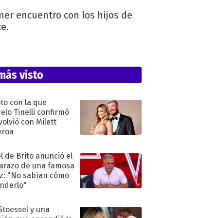
mer encuentro con los hijos de
e.
más visto
oto con la que
elo Tinelli confirmó
volvió con Milett
eroa
l de Brito anunció el
razo de una famosa
iz: "No sabían cómo
nderlo"
 Stoessel y una