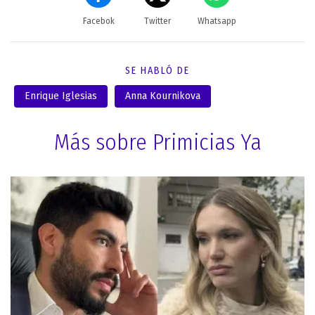
Facebok
Twitter
Whatsapp
SE HABLÓ DE
Enrique Iglesias
Anna Kournikova
Más sobre Primicias Ya