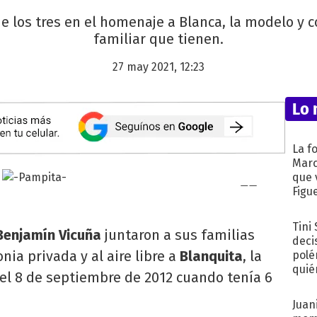
e los tres en el homenaje a Blanca, la modelo y co
familiar que tienen.
27 may 2021, 12:23
Lo 
La f
Marc
que 
Figu
Tini
enjamín Vicuña
juntaron a sus familias
deci
ia privada y al aire libre a
Blanquita
, la
polé
quié
ó el 8 de septiembre de 2012 cuando tenía 6
afue
Juani