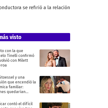
nductora se refirió a la relación
más visto
oto con la que
elo Tinelli confirmó
volvió con Milett
eroa
 Stoessel y una
sión que encendió la
mica familiar:
nes quedarían
ra de su boda
car contó el difícil