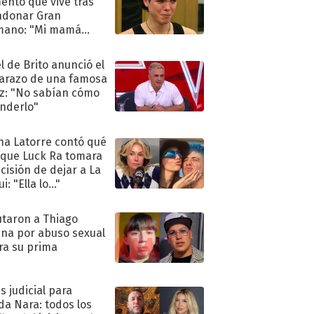
nto que vive tras
ndonar Gran
mano: "Mi mamá
ió..."
l de Brito anunció el
razo de una famosa
iz: "No sabían cómo
nderlo"
na Latorre contó qué
 que Luck Ra tomara
ecisión de dejar a La
i: "Ella lo..."
taron a Thiago
na por abuso sexual
ra su prima
s judicial para
a Nara: todos los