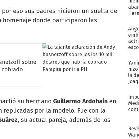
mome
aba
 por eso sus padres hicieron un suelta de
Her
o homenaje donde participaron las
recib
Ánge
emba
actr
esco
snetzoff sobre
Yani
a cobrado
hizo
la d
Joaqu
Impu
mpartió su hermano
Guillermo Ardohain
en
Medi
cont
 replicadas por la modelo. Fue con la
Suárez
, su actual pareja, además de los
Revé
Wand