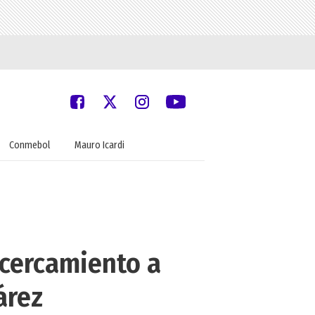
Conmebol
Mauro Icardi
acercamiento a
árez