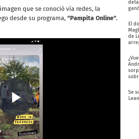
detal
 imagen que se conoció vía redes, la
ganó
próx
uego desde su programa,
"Pampita Online".
El d
Magl
de L
arre
¿Vue
Andr
sorp
sobr
regr
Se s
Lean