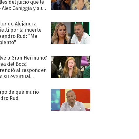
les del juicio que le
 Alex Caniggia y sus
imos pasos
olor de Alejandra
ietti por la muerte
eandro Rud: "Me
piento"
lve a Gran Hermano?
ea del Boca
rendió al responder
e su eventual
eso al reality
upo de qué murió
dro Rud