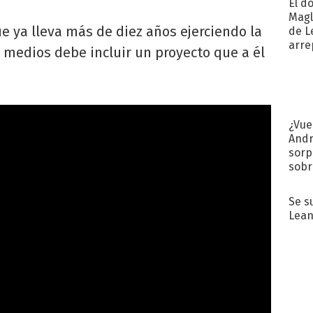
El d
Magl
e ya lleva más de diez años ejerciendo la
de L
arre
s medios debe incluir un proyecto que a él
¿Vue
Andr
sorp
sobr
regr
Se s
Lean