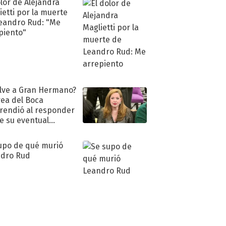
olor de Alejandra
ietti por la muerte
eandro Rud: "Me
piento"
lve a Gran Hermano?
ea del Boca
rendió al responder
e su eventual
eso al reality
upo de qué murió
dro Rud