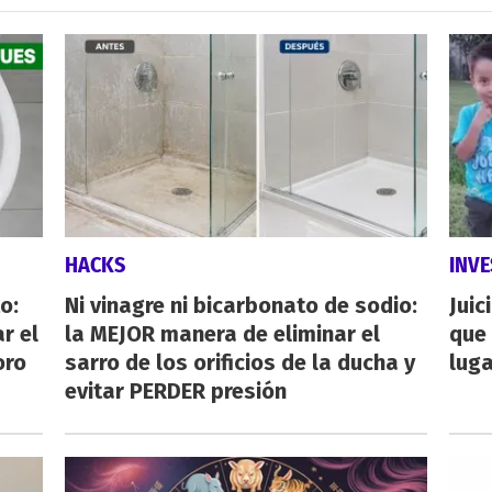
HACKS
INVE
o:
Ni vinagre ni bicarbonato de sodio:
Juic
r el
la MEJOR manera de eliminar el
que 
oro
sarro de los orificios de la ducha y
luga
evitar PERDER presión