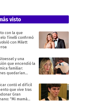
más visto
oto con la que
elo Tinelli confirmó
volvió con Milett
eroa
 Stoessel y una
sión que encendió la
mica familiar:
nes quedarían
ra de su boda
car contó el difícil
nto que vive tras
ndonar Gran
mano: "Mi mamá
ió..."