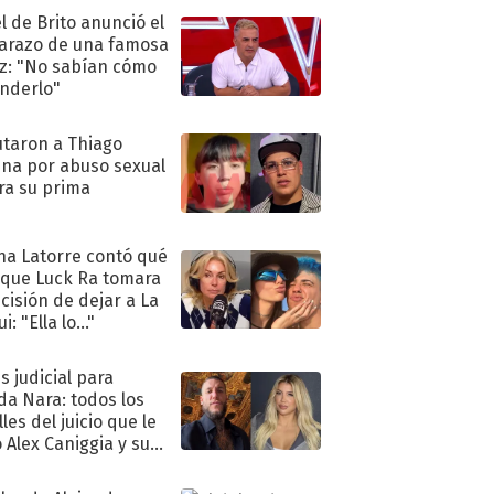
l de Brito anunció el
razo de una famosa
iz: "No sabían cómo
nderlo"
taron a Thiago
na por abuso sexual
ra su prima
na Latorre contó qué
 que Luck Ra tomara
ecisión de dejar a La
i: "Ella lo..."
s judicial para
a Nara: todos los
les del juicio que le
 Alex Caniggia y sus
imos pasos