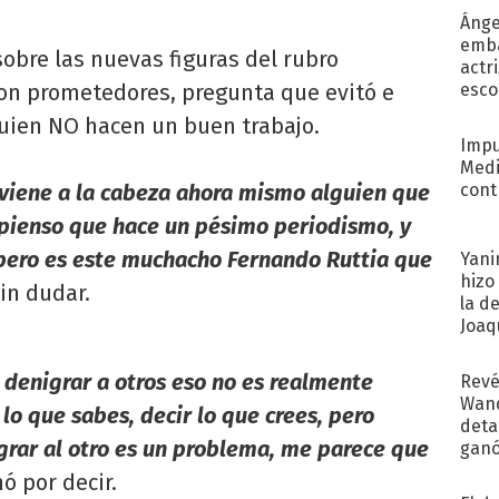
Ánge
emba
obre las nuevas figuras del rubro
actr
son prometedores, pregunta que evitó e
esco
uien NO hacen un buen trabajo.
Impu
Medi
viene a la cabeza ahora mismo alguien que
cont
í pienso que hace un pésimo periodismo, y
 pero es este muchacho Fernando Ruttia que
Yani
hizo
in dudar.
la d
Joaqu
 denigrar a otros eso no es realmente
Revé
Wand
lo que sabes, decir lo que crees, pero
detal
grar al otro es un problema, me parece que
ganó
próx
ó por decir.