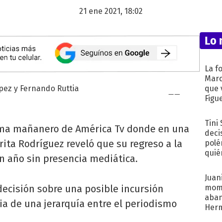
21 ene 2021, 18:02
Lo 
La f
Marc
que 
Figu
Tini
rama mañanero de América Tv donde en una
deci
rita Rodríguez reveló que su regreso a la
polé
quié
un año sin presencia mediática.
afue
Juani
decisión sobre una posible incursión
mome
aba
cia de una jerarquía entre el periodismo
Her
recib