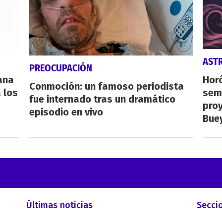
AST
PREOCUPACIÓN
eana
Horó
Conmoción: un famoso periodista
 los
sema
fue internado tras un dramático
proy
episodio en vivo
Buey
Últimas noticias
Secci