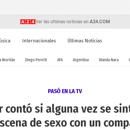
Ver las ultimas noticias en
A24.COM
úsica
Internacionales
Últimas Noticias
a Moritán
Diego Peretti
AFA
Argentina
Wanda Nara
PASÓ EN LA TV
 contó si alguna vez se si
scena de sexo con un com