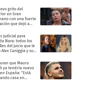
eso al reality
uevo grito del
rior en Gran
ano con una fuerte
ación que dejó a
oya en shock:
idora"
s judicial para
a Nara: todos los
les del juicio que le
 Alex Caniggia y sus
imos pasos
uran que Mauro
di ya tendría nuevo
 en España: "Está
ando casa en
id"