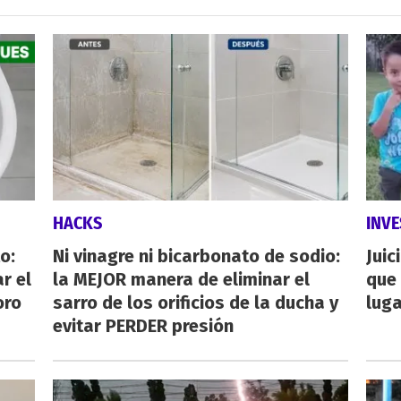
HACKS
INVE
o:
Ni vinagre ni bicarbonato de sodio:
Juic
r el
la MEJOR manera de eliminar el
que 
oro
sarro de los orificios de la ducha y
luga
evitar PERDER presión