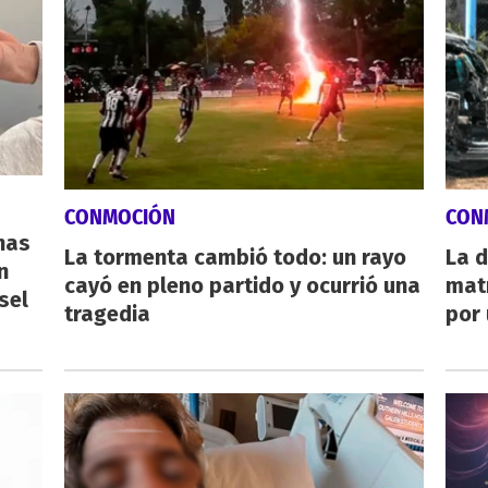
CONMOCIÓN
CON
nas
La tormenta cambió todo: un rayo
La d
n
cayó en pleno partido y ocurrió una
mat
sel
tragedia
por 