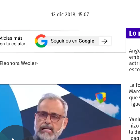
12 dic 2019, 15:07
Lo 
Ánge
emba
actr
esco
La f
Marc
que 
Figu
Yani
hizo
la d
Joaqu