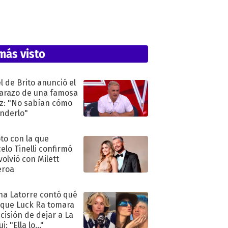
más visto
l de Brito anunció el
razo de una famosa
iz: "No sabían cómo
nderlo"
oto con la que
elo Tinelli confirmó
volvió con Milett
eroa
na Latorre contó qué
 que Luck Ra tomara
ecisión de dejar a La
i: "Ella lo..."