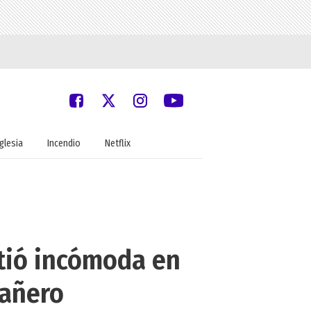
Iglesia
Incendio
Netflix
ntió incómoda en
pañero