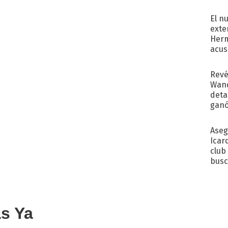
regr
El n
exte
Herm
acus
Pinc
"Tra
Revé
Wand
detal
ganó
próx
Aseg
Icar
club
busc
Madr
as Ya