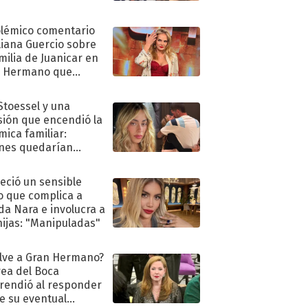
olémico comentario
liana Guercio sobre
amilia de Juanicar en
n Hermano que
tó la furia en redes
 Stoessel y una
sión que encendió la
mica familiar:
nes quedarían
ra de su boda
eció un sensible
o que complica a
a Nara e involucra a
hijas: "Manipuladas"
lve a Gran Hermano?
ea del Boca
rendió al responder
e su eventual