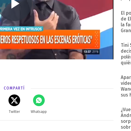
El p
de E
la f
Gra
desa
Tini
deci
polé
quié
afue
Apar
vide
COMPARTÍ
Wand
sus 
¿Vue
Twitter
Whatsapp
Andr
sorp
sobr