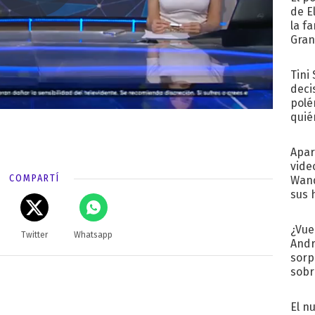
de E
la f
Gra
desa
Tini
deci
polé
quié
afue
Apar
vide
COMPARTÍ
Wand
sus 
¿Vue
Twitter
Whatsapp
Andr
sorp
sobr
regr
El n