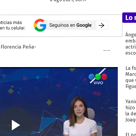
Lo 
Ánge
emba
actr
esco
La f
Marc
que 
Figu
Yani
hizo
la d
Joaqu
El p