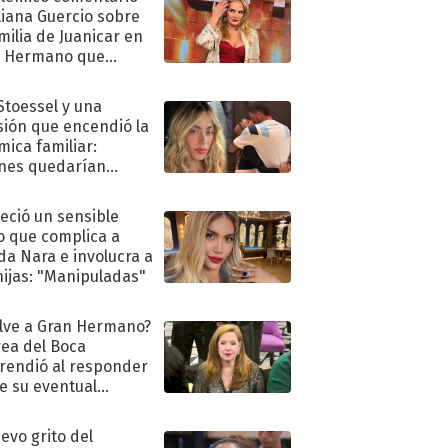
liana Guercio sobre
amilia de Juanicar en
n Hermano que
tó la furia en redes
 Stoessel y una
sión que encendió la
mica familiar:
nes quedarían
ra de su boda
eció un sensible
o que complica a
a Nara e involucra a
hijas: "Manipuladas"
lve a Gran Hermano?
ea del Boca
rendió al responder
e su eventual
eso al reality
uevo grito del