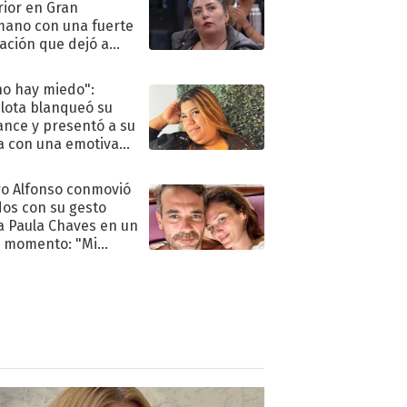
rior en Gran
ano con una fuerte
ación que dejó a
oya en shock:
idora"
no hay miedo":
lota blanqueó su
nce y presentó a su
a con una emotiva
aración de amor
o Alfonso conmovió
dos con su gesto
a Paula Chaves en un
 momento: "Mi
mpañante
péutico"