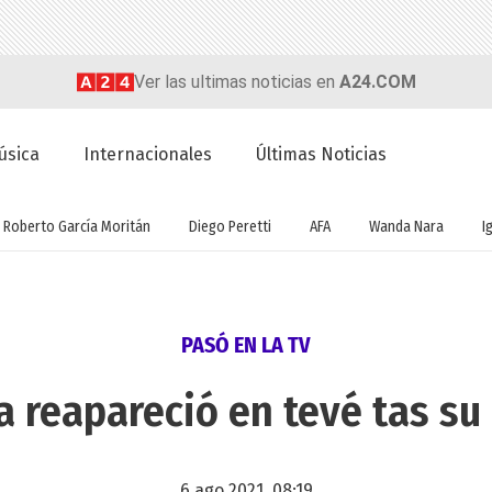
Ver las ultimas noticias en
A24.COM
úsica
Internacionales
Últimas Noticias
Roberto García Moritán
Diego Peretti
AFA
Wanda Nara
I
PASÓ EN LA TV
a reapareció en tevé tas su 
6 ago 2021, 08:19