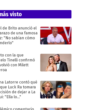
más visto
l de Brito anunció el
razo de una famosa
iz: "No sabían cómo
nderlo"
oto con la que
elo Tinelli confirmó
volvió con Milett
eroa
na Latorre contó qué
 que Luck Ra tomara
ecisión de dejar a La
i: "Ella lo..."
olémico comentario