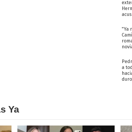
exte
Herm
acus
Pinc
"Tra
"Ya 
Cami
roma
novi
decl
Pedr
a to
haci
duro
aco
tera
as Ya