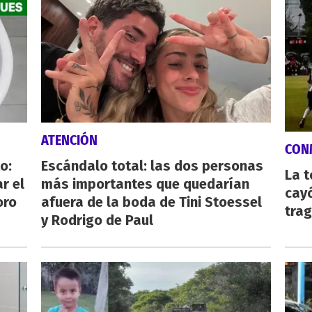
ATENCIÓN
CON
o:
Escándalo total: las dos personas
La 
r el
más importantes que quedarían
cayó
oro
afuera de la boda de Tini Stoessel
tra
y Rodrigo de Paul