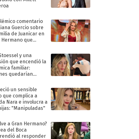
eroa
olémico comentario
liana Guercio sobre
amilia de Juanicar en
n Hermano que
tó la furia en redes
 Stoessel y una
sión que encendió la
mica familiar:
nes quedarían
ra de su boda
eció un sensible
o que complica a
a Nara e involucra a
hijas: "Manipuladas"
lve a Gran Hermano?
ea del Boca
rendió al responder