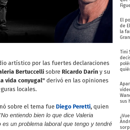
Figu
El p
de E
la f
Gra
desa
Tini
deci
o artístico por las fuertes declaraciones
polé
quié
aleria Bertuccelli
sobre
Ricardo Darín
y su
afue
a vida conyugal"
derivó en las opiniones
Apar
guras locales.
vide
Wand
sus 
inó sobre el tema fue
Diego Peretti
,
quien
No entiendo bien lo que dice Valeria
¿Vue
Andr
to es un problema laboral que tengo y tendré
sorp