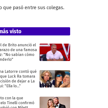
lo que pasó entre sus colegas.
más visto
l de Brito anunció el
razo de una famosa
iz: "No sabían cómo
nderlo"
na Latorre contó qué
 que Luck Ra tomara
ecisión de dejar a La
i: "Ella lo..."
oto con la que
elo Tinelli confirmó
volvió con Milett