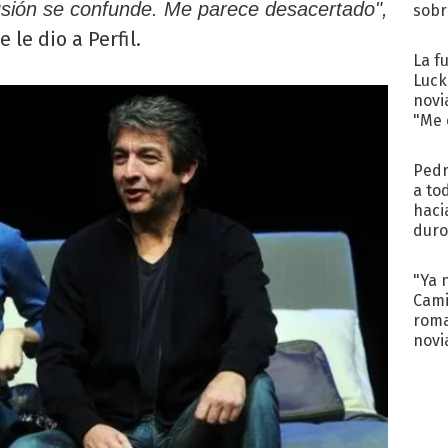
usión se confunde. Me parece desacertado",
sobr
regr
le dio a Perfil.
La f
Luck
novi
"Me e
Pedr
a to
haci
duro
aco
tera
"Ya 
Cami
roma
novi
decl