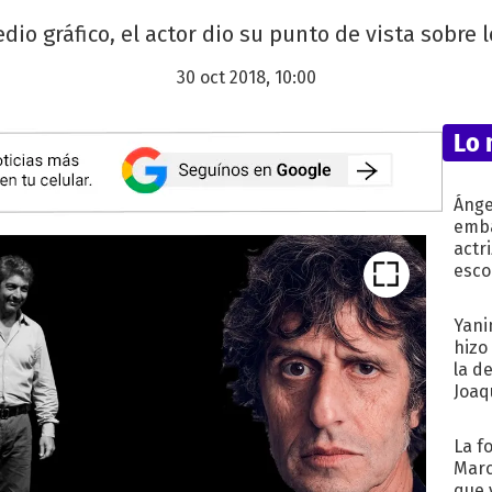
io gráfico, el actor dio su punto de vista sobre 
30 oct 2018, 10:00
Lo 
Ánge
emba
actr
esco
Yani
hizo
la d
Joaqu
La f
Marc
que 