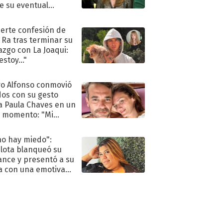
e su eventual
eso al reality
uerte confesión de
 Ra tras terminar su
azgo con La Joaqui:
stoy..."
o Alfonso conmovió
dos con su gesto
a Paula Chaves en un
 momento: "Mi
mpañante
péutico"
no hay miedo":
lota blanqueó su
nce y presentó a su
a con una emotiva
aración de amor