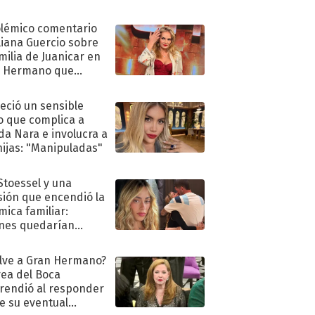
olémico comentario
liana Guercio sobre
amilia de Juanicar en
n Hermano que
tó la furia en redes
eció un sensible
o que complica a
a Nara e involucra a
hijas: "Manipuladas"
 Stoessel y una
sión que encendió la
mica familiar:
nes quedarían
ra de su boda
lve a Gran Hermano?
ea del Boca
rendió al responder
e su eventual