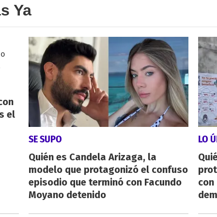
as Ya
con
s el
SE SUPO
LO Ú
Quién es Candela Arizaga, la
Qui
modelo que protagonizó el confuso
pro
episodio que terminó con Facundo
con
Moyano detenido
dem