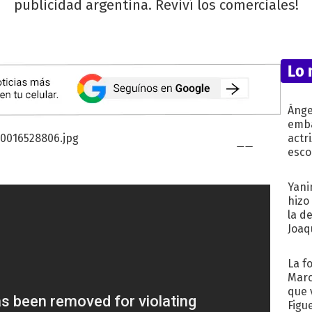
publicidad argentina. Reviví los comerciales!
Lo 
Ánge
emba
actr
esco
Yani
hizo
la d
Joaqu
La f
Marc
que 
Figu