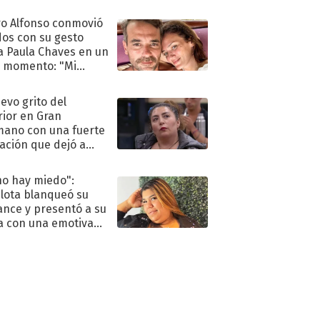
eso al reality
o Alfonso conmovió
dos con su gesto
a Paula Chaves en un
 momento: "Mi
mpañante
péutico"
uevo grito del
rior en Gran
ano con una fuerte
ación que dejó a
oya en shock:
idora"
no hay miedo":
lota blanqueó su
nce y presentó a su
a con una emotiva
aración de amor