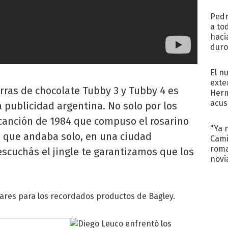
regr
Pedr
a to
haci
duro
aco
tera
El n
exte
rras de chocolate Tubby 3 y Tubby 4 es
Herm
acus
 publicidad argentina. No solo por los
Pinc
 canción de 1984 que compuso el rosarino
"Tra
"Ya 
, que andaba solo, en una ciudad
Cami
roma
y escuchás el jingle te garantizamos que los
novi
decl
asares para los recordados productos de Bagley.