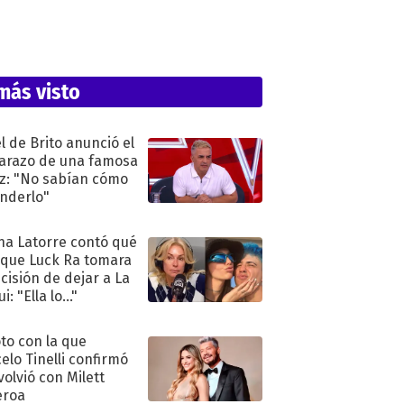
más visto
l de Brito anunció el
razo de una famosa
iz: "No sabían cómo
nderlo"
na Latorre contó qué
 que Luck Ra tomara
ecisión de dejar a La
i: "Ella lo..."
oto con la que
elo Tinelli confirmó
volvió con Milett
eroa