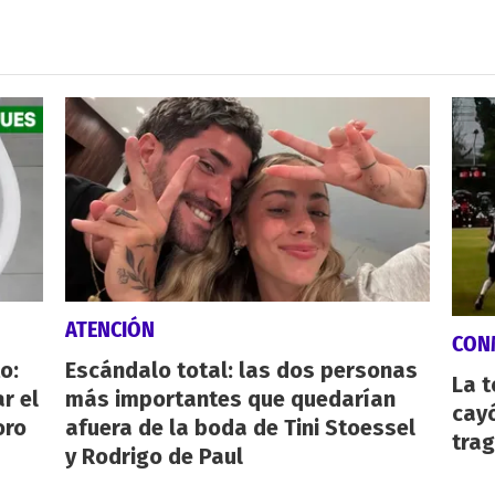
ATENCIÓN
CON
o:
Escándalo total: las dos personas
La 
r el
más importantes que quedarían
cayó
oro
afuera de la boda de Tini Stoessel
tra
y Rodrigo de Paul