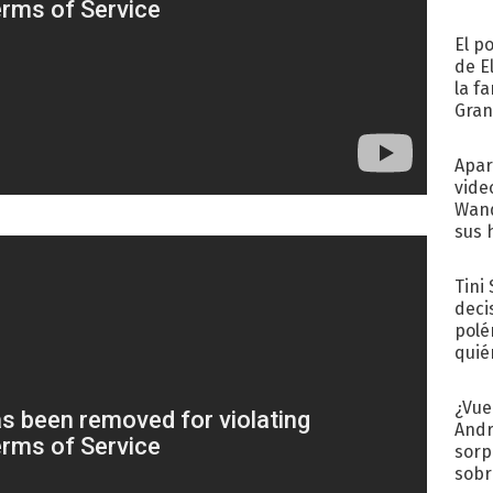
El p
de E
la f
Gra
desa
Apar
vide
Wand
sus 
Tini
deci
polé
quié
afue
¿Vue
Andr
sorp
sobr