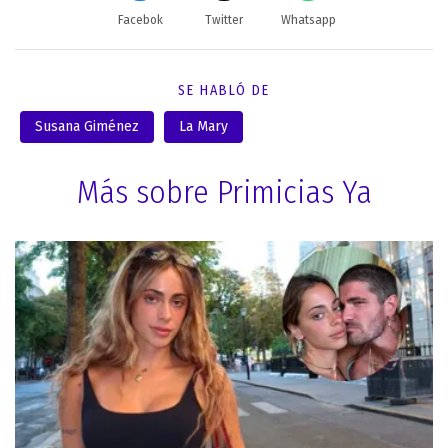
Facebok
Twitter
Whatsapp
SE HABLÓ DE
Susana Giménez
La Mary
Más sobre Primicias Ya