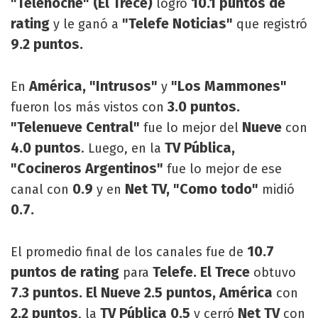
"Telenoche" (El Trece)
10.1 puntos de
logró
rating
"Telefe Noticias"
y le ganó a
que registró
9.2 puntos.
América, "Intrusos"
"Los Mammones"
En
y
3.0 puntos.
fueron los más vistos con
"Telenueve Central"
Nueve
fue lo mejor del
con
4.0 puntos
TV Pública,
. Luego, en la
"Cocineros Argentinos"
fue lo mejor de ese
0.9
Net TV, "Como todo"
canal con
y en
midió
0.7.
10.7
El promedio final de los canales fue de
puntos de rating
Telefe. El Trece
para
obtuvo
7.3 puntos. El Nueve 2.5 puntos, América
con
2.2 puntos
TV Pública 0.5
Net TV
, la
y cerró
con