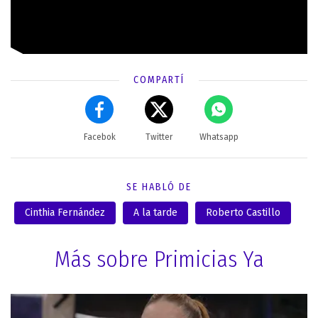
COMPARTÍ
Facebok
Twitter
Whatsapp
SE HABLÓ DE
Cinthia Fernández
A la tarde
Roberto Castillo
Más sobre Primicias Ya