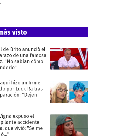
.
más visto
l de Brito anunció el
razo de una famosa
iz: "No sabían cómo
nderlo"
oaqui hizo un firme
do por Luck Ra tras
eparación: "Dejen
"
 Vigna expuso el
pilante accidente
al que vivió: "Se me
ó..."