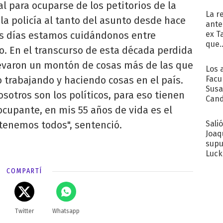
 para ocuparse de los petitorios de la
La r
a policía al tanto del asunto desde hace
ante
ex T
os días estamos cuidándonos entre
que..
o. En el transcurso de esta década perdida
levaron un montón de cosas más de las que
Los 
Facu
 trabajando y haciendo cosas en el país.
Susa
sotros son los políticos, para eso tienen
Cand
de s
ocupante, en mis 55 años de vida es el
sent
Sali
enemos todos", sentenció.
Joaq
supu
Luck
COMPARTÍ
Twitter
Whatsapp