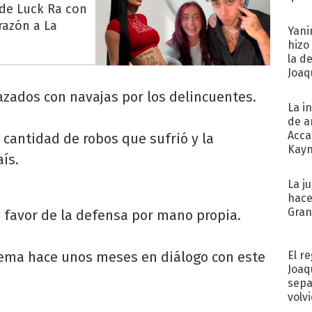
 de Luck Ra con
razón a La
Yani
hizo
la d
Joaqu
azados con navajas por los delincuentes.
La i
de a
Acca
 cantidad de robos que sufrió y la
Kayn
ís.
cum
La j
hace
Gra
 favor de la defensa por mano propia.
El r
tema hace unos meses en diálogo con este
Joaq
sepa
volv