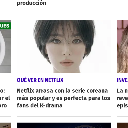
producción
QUÉ VER EN NETFLIX
INVE
o:
Netflix arrasa con la serie coreana
La 
r el
más popular y es perfecta para los
reve
oro
fans del K-drama
epi