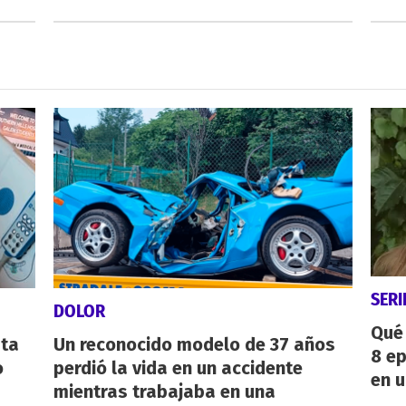
SERI
DOLOR
Qué 
sta
Un reconocido modelo de 37 años
8 ep
o
perdió la vida en un accidente
en u
mientras trabajaba en una