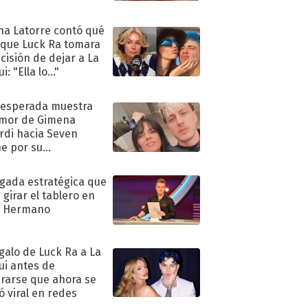
na Latorre contó qué
 que Luck Ra tomara
ecisión de dejar a La
i: "Ella lo..."
nesperada muestra
mor de Gimena
rdi hacia Seven
e por su
pleaños
ugada estratégica que
 girar el tablero en
n Hermano
egalo de Luck Ra a La
ui antes de
rarse que ahora se
ió viral en redes