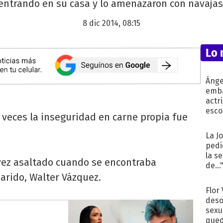
entrando en su casa y lo amenazaron con navajas
8 dic 2014, 08:15
Lo 
Ánge
emba
actr
esco
s veces la inseguridad en carne propia fue
La J
pedi
la s
vez asaltado cuando se encontraba
de...
arido, Walter Vázquez.
Flor
deso
sexu
qued