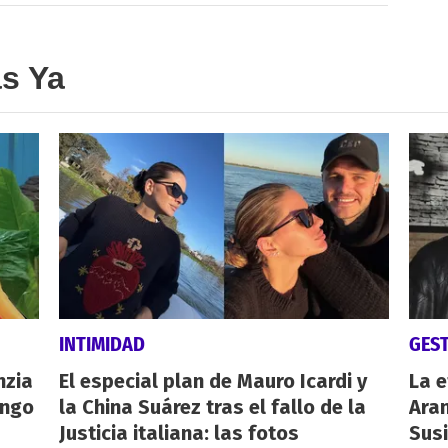
as Ya
INTIMIDAD
GES
nzia
El especial plan de Mauro Icardi y
La e
engo
la China Suárez tras el fallo de la
Aran
Justicia italiana: las fotos
Susi