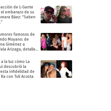
eacción de L-Gante
 el embarazo de su
amara Báez: "Saben
."
amores famosos de
ndo Moyano: de
na Giménez a
ela Arizaga, detalles
u pasado
imental
ó a la luz cómo La
ui descubrió la
esta infidelidad de
 Ra con Tuli Acosta