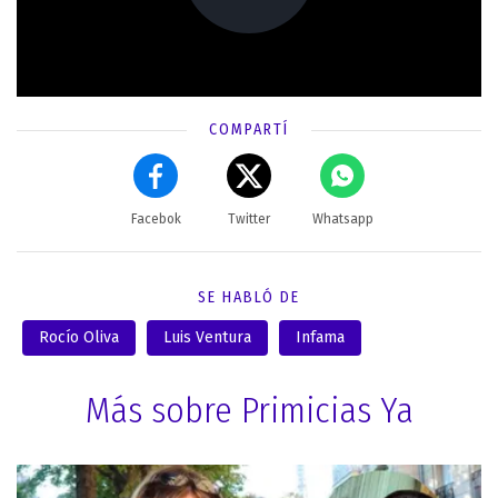
COMPARTÍ
Facebok
Twitter
Whatsapp
SE HABLÓ DE
Rocío Oliva
Luis Ventura
Infama
Más sobre Primicias Ya