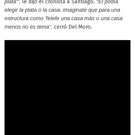
le dijo el cronista a Santiago.
plata'",
"Él podía
elegir la plata o la casa. Imaginate que para una
estructura como Telefe una casa más o una casa
cerró Del Moro.
menos no es tema",