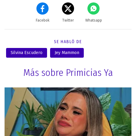
Facebok
Twitter
Whatsapp
SE HABLÓ DE
Silvina Escudero
Jey Mammon
Más sobre Primicias Ya