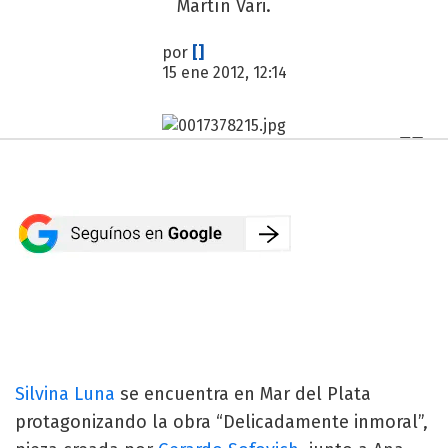
Martín Vari.
por
[]
15 ene 2012, 12:14
Silvina Luna
se encuentra en Mar del Plata
protagonizando la obra “Delicadamente inmoral”,