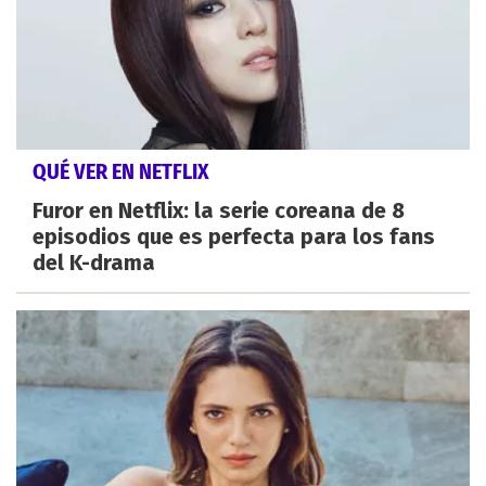
QUÉ VER EN NETFLIX
Furor en Netflix: la serie coreana de 8
episodios que es perfecta para los fans
del K-drama