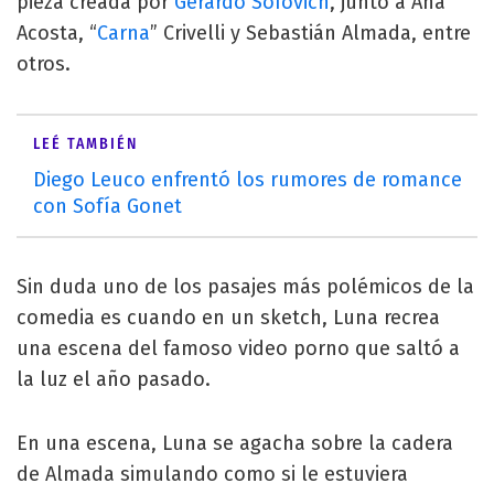
pieza creada por
Gerardo Sofovich
, junto a Ana
Acosta, “
Carna
” Crivelli y Sebastián Almada, entre
otros.
LEÉ TAMBIÉN
Diego Leuco enfrentó los rumores de romance
con Sofía Gonet
Sin duda uno de los pasajes más polémicos de la
comedia es cuando en un sketch, Luna recrea
una escena del famoso video porno que saltó a
la luz el año pasado.
En una escena, Luna se agacha sobre la cadera
de Almada simulando como si le estuviera