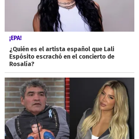
¡EPA!
¿Quién es el artista español que Lali
Espósito escrachó en el concierto de
Rosalía?