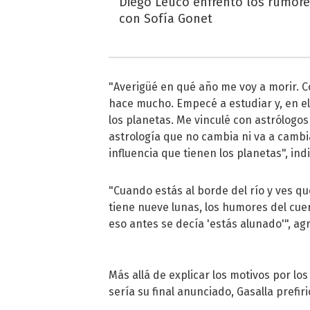
Diego Leuco enfrentó los rumor
con Sofía Gonet
"Averigüé en qué año me voy a morir. C
hace mucho. Empecé a estudiar y, en el 
los planetas. Me vinculé con astrólogos
astrología que no cambia ni va a cambia
influencia que tienen los planetas", ind
"Cuando estás al borde del río y ves qu
tiene nueve lunas, los humores del cue
eso antes se decía 'estás alunado'", ag
Más allá de explicar los motivos por lo
sería su final anunciado, Gasalla prefiri