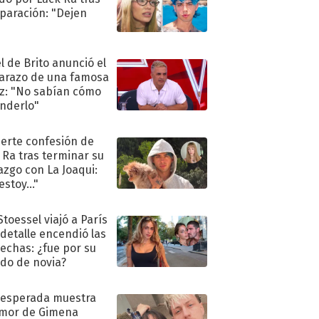
eparación: "Dejen
"
l de Brito anunció el
razo de una famosa
iz: "No sabían cómo
nderlo"
uerte confesión de
 Ra tras terminar su
azgo con La Joaqui:
stoy..."
Stoessel viajó a París
 detalle encendió las
echas: ¿fue por su
ido de novia?
nesperada muestra
mor de Gimena