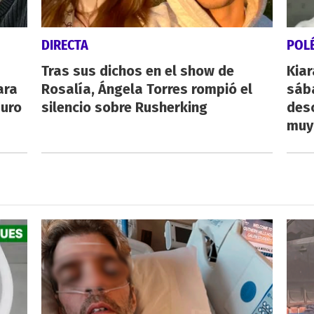
DIRECTA
POL
Tras sus dichos en el show de
Kiar
ara
Rosalía, Ángela Torres rompió el
sába
auro
silencio sobre Rusherking
desc
muy