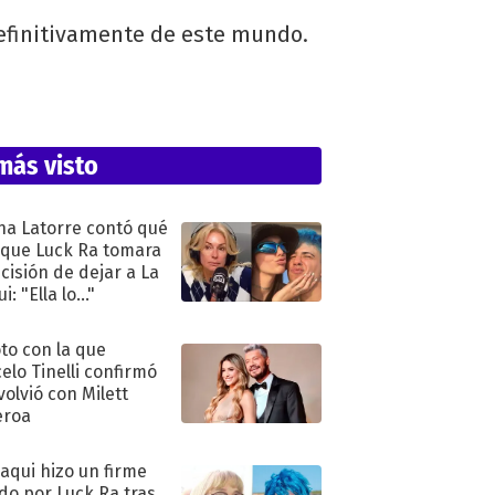
definitivamente de este mundo.
más visto
na Latorre contó qué
 que Luck Ra tomara
ecisión de dejar a La
i: "Ella lo..."
oto con la que
elo Tinelli confirmó
volvió con Milett
eroa
oaqui hizo un firme
do por Luck Ra tras