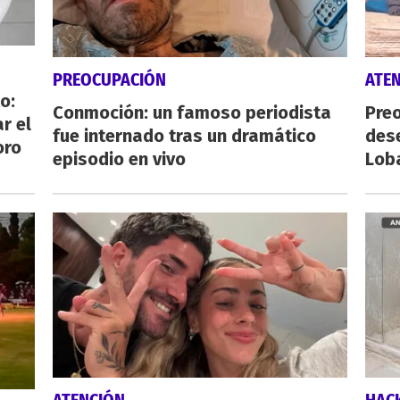
PREOCUPACIÓN
ATE
o:
Conmoción: un famoso periodista
Preo
r el
fue internado tras un dramático
des
oro
episodio en vivo
Lob