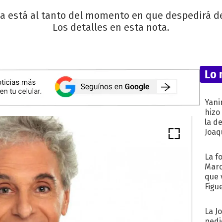
 ya está al tanto del momento en que despedirá 
Los detalles en esta nota.
Lo 
Yani
hizo
la d
Joaqu
La f
Marc
que 
Figu
La J
pedi