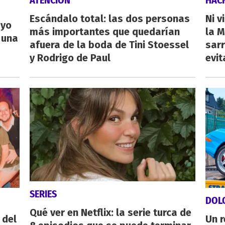
ATENCIÓN
HAC
Escándalo total: las dos personas
Ni v
ayo
más importantes que quedarían
la M
 una
afuera de la boda de Tini Stoessel
sarr
y Rodrigo de Paul
evit
SERIES
DOL
Qué ver en Netflix: la serie turca de
 del
Un 