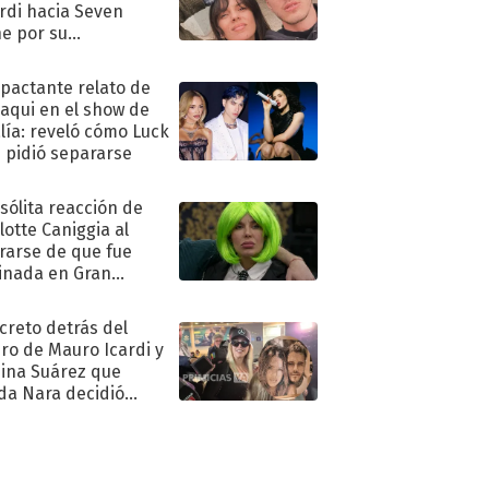
rdi hacia Seven
e por su
pleaños
mpactante relato de
oaqui en el show de
lía: reveló cómo Luck
e pidió separarse
nsólita reacción de
lotte Caniggia al
rarse de que fue
inada en Gran
mano
ecreto detrás del
ro de Mauro Icardi y
hina Suárez que
a Nara decidió
oner