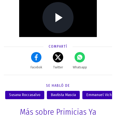
COMPARTÍ
Facebok
Twitter
Whatsapp
SE HABLÓ DE
Susana Roccasalvo
Bautista Mascia
Emmanuel Vich
Más sobre Primicias Ya