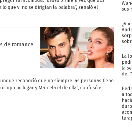
 pregunta incómoda. “Era la primera vez que dos
Wand
lo que vi no se dirigían la palabra”, señaló el
sus 
¿Vue
Andr
sorp
sobr
es de romance
regr
La J
pedi
la s
de...
 aunque reconoció que no siempre las personas tiene
ocupo mi lugar y Marcela el de ella”, confesó el
Pedr
a to
haci
duro
aco
tera