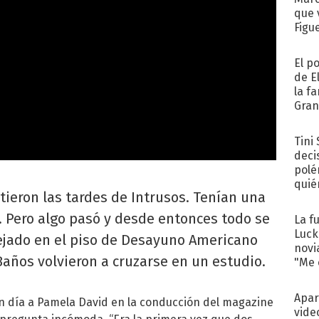
que 
Figu
El p
de E
la f
Gra
desa
Tini
deci
polé
quié
eron las tardes de Intrusos. Tenían una
afue
. Pero algo pasó y desde entonces todo se
La f
Luck
lejado en el piso de Desayuno Americano
novi
años volvieron a cruzarse en un estudio.
"Me e
Apar
un día a Pamela David en la conducción del magazine
vide