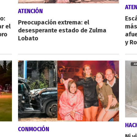
ATE
ATENCIÓN
o:
Escá
Preocupación extrema: el
r el
más
desesperante estado de Zulma
oro
afue
Lobato
y Ro
HAC
CONMOCIÓN
Ni v