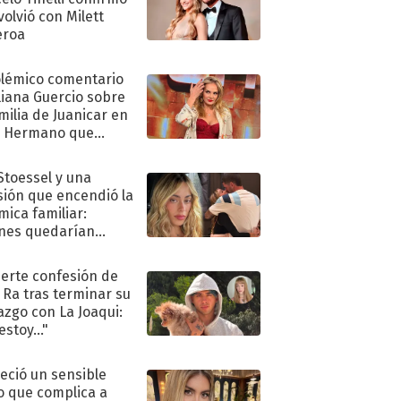
volvió con Milett
eroa
olémico comentario
liana Guercio sobre
amilia de Juanicar en
n Hermano que
tó la furia en redes
 Stoessel y una
sión que encendió la
mica familiar:
nes quedarían
ra de su boda
uerte confesión de
 Ra tras terminar su
azgo con La Joaqui:
stoy..."
eció un sensible
o que complica a