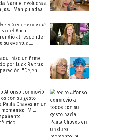
a Nara e involucra a
hijas: "Manipuladas"
lve a Gran Hermano?
ea del Boca
rendió al responder
e su eventual
eso al reality
oaqui hizo un firme
do por Luck Ra tras
eparación: "Dejen
"
o Alfonso conmovió
dos con su gesto
a Paula Chaves en un
 momento: "Mi
mpañante
péutico"