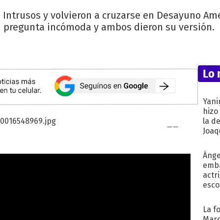
ntrusos y volvieron a cruzarse en Desayuno Amer
pregunta incómoda y ambos dieron su versión.
Lo 
Yani
hizo
la d
Joaqu
Ánge
emba
actr
esco
La f
Marc