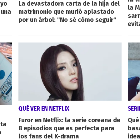
ayo
La devastadora carta de la hija del
la M
 una
matrimonio que murió aplastado
sarr
por un árbol: "No sé cómo seguir"
evit
QUÉ VER EN NETFLIX
SERI
Furor en Netflix: la serie coreana de
Qué 
sta
8 episodios que es perfecta para
bas
o
los fans del K-drama
ide