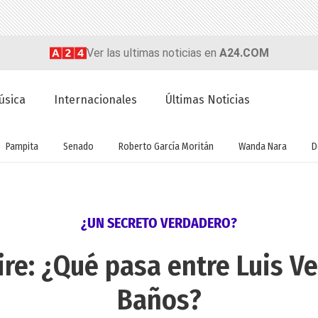
Ver las ultimas noticias en
A24.COM
úsica
Internacionales
Últimas Noticias
Pampita
Senado
Roberto García Moritán
Wanda Nara
D
¿UN SECRETO VERDADERO?
ire: ¿Qué pasa entre Luis V
Baños?