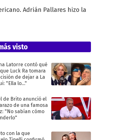
icano. Adrián Pallares hizo la
más visto
na Latorre contó qué
 que Luck Ra tomara
ecisión de dejar a La
i: "Ella lo..."
l de Brito anunció el
razo de una famosa
iz: "No sabían cómo
nderlo"
oto con la que
elo Tinelli confirmó