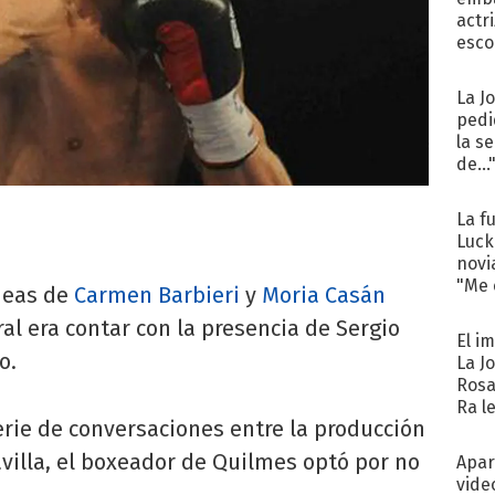
actr
esco
La J
pedi
la s
de...
La f
Luck
novi
"Me e
deas de
Carmen Barbieri
y
Moria Casán
al era contar con la presencia de Sergio
El i
o.
La J
Rosa
Ra l
erie de conversaciones entre la producción
villa, el boxeador de Quilmes optó por no
Apar
vide