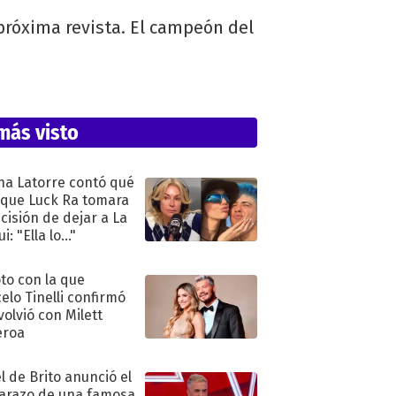
próxima revista. El campeón del
más visto
na Latorre contó qué
 que Luck Ra tomara
ecisión de dejar a La
i: "Ella lo..."
oto con la que
elo Tinelli confirmó
volvió con Milett
eroa
l de Brito anunció el
razo de una famosa