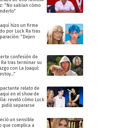
iz: "No sabían cómo
nderlo"
oaqui hizo un firme
do por Luck Ra tras
eparación: "Dejen
"
uerte confesión de
 Ra tras terminar su
azgo con La Joaqui:
stoy..."
mpactante relato de
oaqui en el show de
lía: reveló cómo Luck
e pidió separarse
eció un sensible
o que complica a