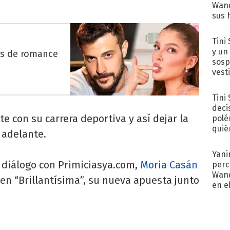
Wand
sus 
Tini 
y un
es de romance
sosp
vest
Tini
deci
te con su carrera deportiva y así dejar la
polé
quié
 adelante.
afue
Yani
n diálogo con Primiciasya.com,
Moria Casán
perc
Wand
 en “Brillantísima”, su nueva apuesta junto
en e
toda