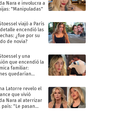
a Nara e involucra a
hijas: "Manipuladas"
Stoessel viajó a París
 detalle encendió las
echas: ¿fue por su
ido de novia?
 Stoessel y una
sión que encendió la
mica familiar:
nes quedarían
ra de su boda
na Latorre revelo el
ance que vivió
a Nara al aterrizar
l país: "Le pasan
s"