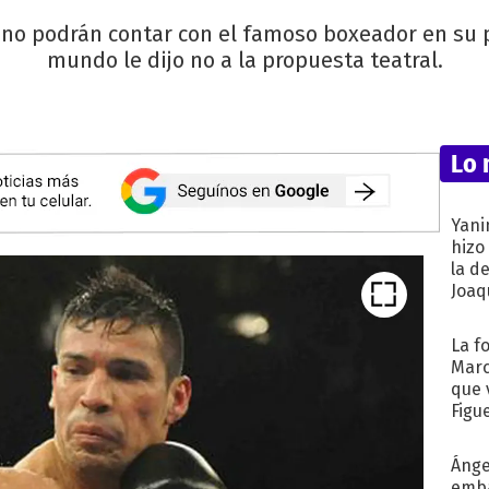
no podrán contar con el famoso boxeador en su 
mundo le dijo no a la propuesta teatral.
Lo 
Yani
hizo
la d
Joaqu
La f
Marc
que 
Figu
Ánge
emba