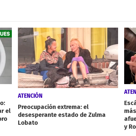
ATE
ATENCIÓN
o:
Escá
Preocupación extrema: el
r el
más
desesperante estado de Zulma
oro
afue
Lobato
y Ro