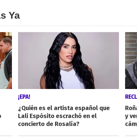
as Ya
¡EPA!
REC
¿Quién es el artista español que
Roñ
o
Lali Espósito escrachó en el
y ve
concierto de Rosalía?
cám