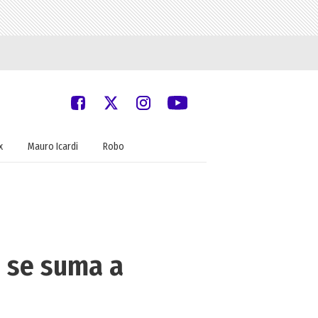
x
Mauro Icardi
Robo
o se suma a