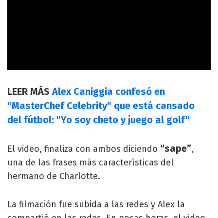
LEER MÁS
Alex Caniggia confesó en
"MasterChef Celebrity" que está cansado
del fútbol: "Yo soy cheto y juego al golf"
“sape”
El video, finaliza con ambos diciendo
,
una de las frases más características del
hermano de Charlotte.
La filmación fue subida a las redes y Alex la
compartió en las redes. En pocas horas, el video