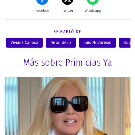
Facebok
Twitter
Whatsapp
SE HABLÓ DE
Viviana Canosa
Debo decir
Luis Novaresio
Super
Más sobre Primicias Ya