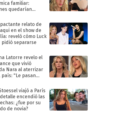
mica familiar:
nes quedarían
ra de su boda
mpactante relato de
oaqui en el show de
lía: reveló cómo Luck
e pidió separarse
na Latorre revelo el
ance que vivió
a Nara al aterrizar
l país: "Le pasan
s"
Stoessel viajó a París
 detalle encendió las
echas: ¿fue por su
ido de novia?