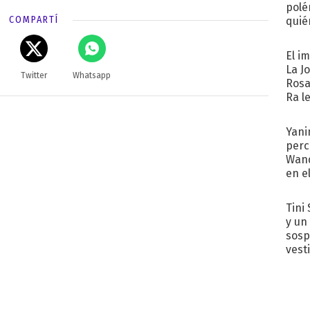
polé
COMPARTÍ
quié
afue
El i
La J
Twitter
Whatsapp
Rosa
Ra l
Yani
perc
Wand
en e
toda
Tini 
y un
sosp
vest