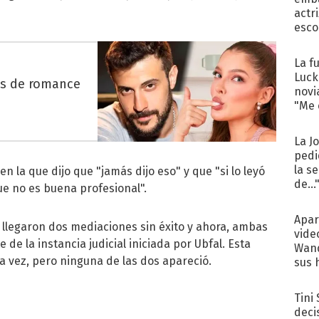
actr
esco
La f
Luck
es de romance
novi
"Me e
La J
pedi
la s
n la que dijo que "jamás dijo eso" y que "si lo leyó
de...
ue no es buena profesional".
Apar
llegaron dos mediaciones sin éxito y ahora, ambas
vide
 de la instancia judicial iniciada por Ubfal. Esta
Wand
 vez, pero ninguna de las dos apareció.
sus 
Tini
deci