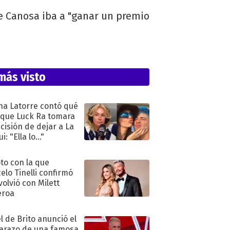
e Canosa iba a "ganar un premio
más visto
na Latorre contó qué
 que Luck Ra tomara
ecisión de dejar a La
i: "Ella lo..."
oto con la que
elo Tinelli confirmó
volvió con Milett
eroa
l de Brito anunció el
razo de una famosa