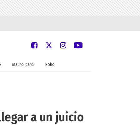
x
Mauro Icardi
Robo
legar a un juicio