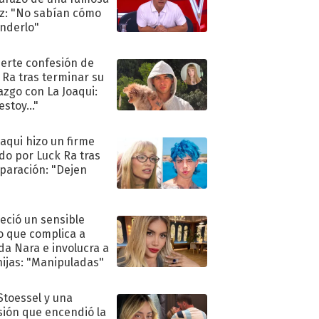
iz: "No sabían cómo
nderlo"
uerte confesión de
 Ra tras terminar su
azgo con La Joaqui:
stoy..."
oaqui hizo un firme
do por Luck Ra tras
eparación: "Dejen
"
eció un sensible
o que complica a
a Nara e involucra a
hijas: "Manipuladas"
 Stoessel y una
sión que encendió la