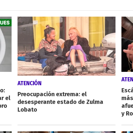
ATE
ATENCIÓN
o:
Escá
Preocupación extrema: el
r el
más
desesperante estado de Zulma
oro
afue
Lobato
y Ro