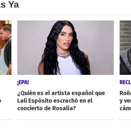
as Ya
¡EPA!
REC
¿Quién es el artista español que
Roñ
o
Lali Espósito escrachó en el
y ve
concierto de Rosalía?
cám